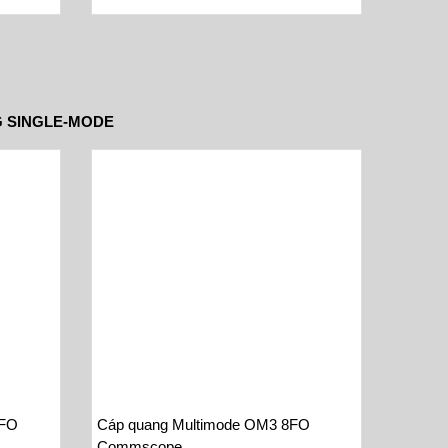
 SINGLE-MODE
2FO
Cáp quang Multimode OM3 8FO
Commscope