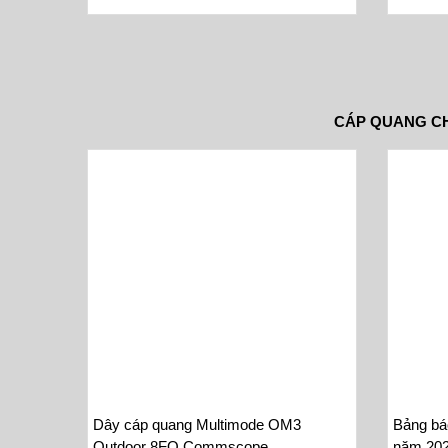
CÁP QUANG C
Dây cáp quang Multimode OM3
Bảng bá
Outdoor 8FO Commscope
năm 202