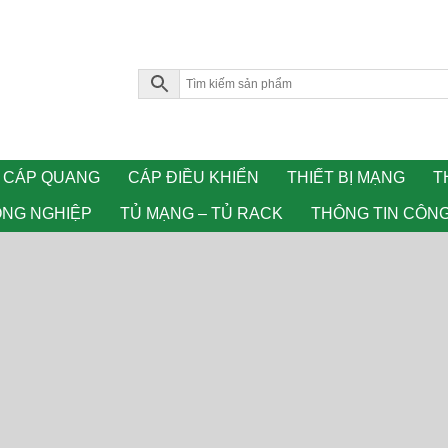
CÁP QUANG
CÁP ĐIỀU KHIỂN
THIẾT BỊ MẠNG
T
ÔNG NGHIỆP
TỦ MẠNG – TỦ RACK
THÔNG TIN CÔN