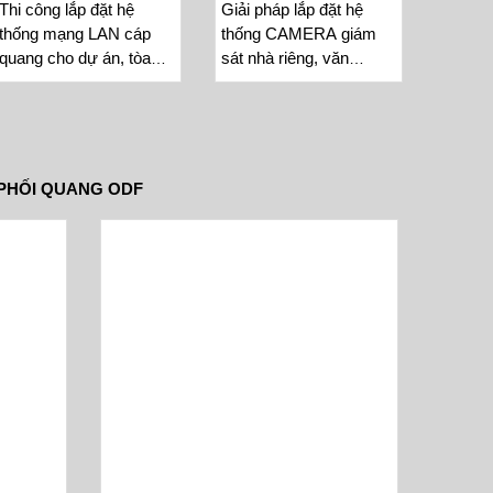
Thi công lắp đặt hệ
Giải pháp lắp đặt hệ
thống mạng LAN cáp
thống CAMERA giám
quang cho dự án, tòa
sát nhà riêng, văn
nhà văn phòng, khu
phòng, tòa nhà, nhà
công nghiệp
máy, khu công nghiệp
PHỐI QUANG ODF