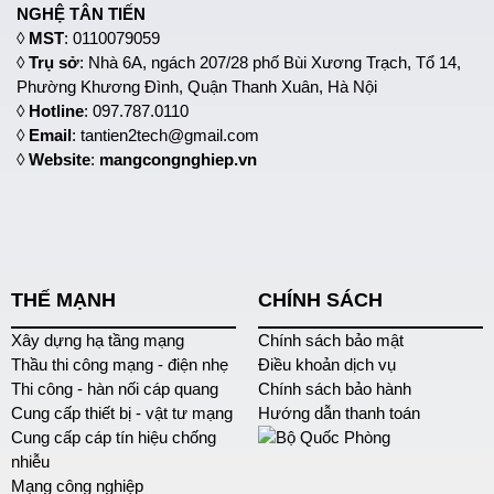
NGHỆ TÂN TIẾN
◊
MST
: 0110079059
◊
Trụ sở
: Nhà 6A, ngách 207/28 phố Bùi Xương Trạch, Tổ 14,
Phường Khương Đình, Quận Thanh Xuân, Hà Nội
◊
Hotline
: 097.787.0110
◊
Email
: tantien2tech@gmail.com
◊
Website
:
mangcongnghiep.vn
THẾ MẠNH
CHÍNH SÁCH
Xây dựng hạ tầng mạng
Chính sách bảo mật
Thầu thi công mạng - điện nhẹ
Điều khoản dịch vụ
Thi công - hàn nối cáp quang
Chính sách bảo hành
Cung cấp thiết bị - vật tư mạng
Hướng dẫn thanh toán
Cung cấp cáp tín hiệu chống
nhiễu
Mạng công nghiệp