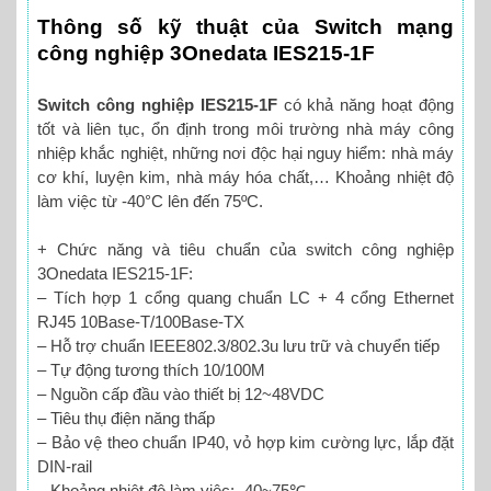
Thông số kỹ thuật của Switch mạng
công nghiệp 3Onedata IES215-1F
Switch công nghiệp IES215-1F
có khả năng hoạt động
tốt và liên tục, ổn định trong môi trường nhà máy công
nhiệp khắc nghiệt, những nơi độc hại nguy hiểm: nhà máy
cơ khí, luyện kim, nhà máy hóa chất,… Khoảng nhiệt độ
làm việc từ -40°C lên đến 75ºC.
+ Chức năng và tiêu chuẩn của switch công nghiệp
3Onedata IES215-1F:
– Tích hợp 1 cổng quang chuẩn LC + 4 cổng Ethernet
RJ45 10Base-T/100Base-TX
– Hỗ trợ chuẩn IEEE802.3/802.3u lưu trữ và chuyển tiếp
– Tự động tương thích 10/100M
– Nguồn cấp đầu vào thiết bị 12~48VDC
– Tiêu thụ điện năng thấp
– Bảo vệ theo chuẩn IP40, vỏ hợp kim cường lực, lắp đặt
DIN-rail
– Khoảng nhiệt độ làm việc: -40~75℃