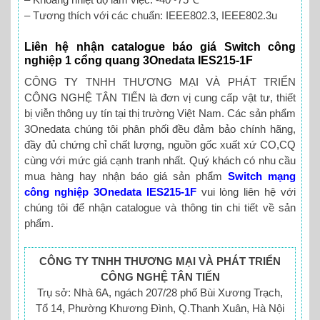
– Tương thích với các chuẩn: IEEE802.3, IEEE802.3u
Liên hệ nhận catalogue báo giá Switch công
nghiệp 1 cổng quang 3Onedata IES215-1F
CÔNG TY TNHH THƯƠNG MẠI VÀ PHÁT TRIỂN
CÔNG NGHỆ TÂN TIẾN là đơn vị cung cấp vật tư, thiết
bị viễn thông uy tín tại thị trường Việt Nam. Các sản phẩm
3Onedata chúng tôi phân phối đều đảm bảo chính hãng,
đầy đủ chứng chỉ chất lượng, nguồn gốc xuất xứ CO,CQ
cùng với mức giá cạnh tranh nhất. Quý khách có nhu cầu
mua hàng hay nhận báo giá sản phẩm
Switch mạng
công nghiệp 3Onedata IES215-1F
vui lòng liên hệ với
chúng tôi để nhận catalogue và thông tin chi tiết về sản
phẩm.
CÔNG TY TNHH THƯƠNG MẠI VÀ PHÁT TRIỂN
CÔNG NGHỆ TÂN TIẾN
Trụ sở: Nhà 6A, ngách 207/28 phố Bùi Xương Trạch,
Tổ 14, Phường Khương Đình, Q.Thanh Xuân, Hà Nội