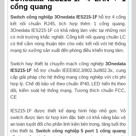
cổng quang
Switch công nghiệp 3Onedata IES215-1F
hỗ trợ 4 cổng
kết nối chuẩn RJ45, tích hợp thêm 1 cổng quang.
3Onedata IES215-1F có khả năng làm việc tại những nơi
có môi trường khắc nghiệt. Cổng kết nối quang chuẩn LC
có thể cắm nóng thuận tiện cho việc kết nối với hệ thống
mạng từ xưởng sản xuất đến phòng điều khiển trung tâm.
Switch hay thiết bị chuyển mạch công nghiệp
3Onedata
IES215-1F
hỗ trợ chuẩn IEEE802.3/802.3u/802.3x, cung
cấp giải pháp cho hệ thống mạng công nghiệp với chi phí
hợp lý. Chế độ bảo vệ theo chuẩn IP40, LED hiển thị theo
dõi, kiểm soát hệ thống mạng. Tương thích chuẩn FCC,
CE
IES215-1F được thiết kế dạng hình hộp nhỏ gọn. Vỏ
switch được làm từ hợp kim đặc biệt có khả năng bảo vệ
an toàn tuyệt đối cho phần linh kiện bên trong, tăng tuổi thọ
cho thiết bị.
Switch công nghiệp 5 port 1 cổng quang