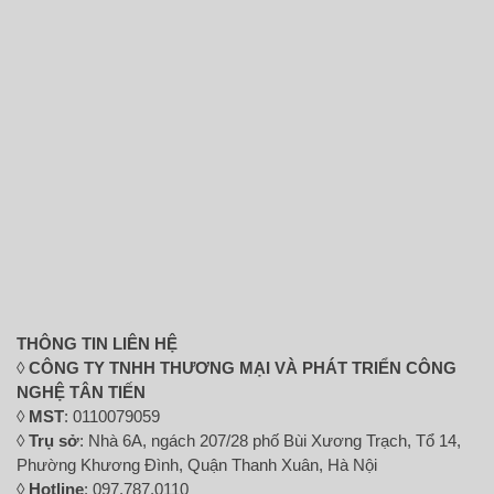
THÔNG TIN LIÊN HỆ
◊
CÔNG TY TNHH THƯƠNG MẠI VÀ PHÁT TRIỂN CÔNG
NGHỆ TÂN TIẾN
◊
MST
: 0110079059
◊
Trụ sở
: Nhà 6A, ngách 207/28 phố Bùi Xương Trạch, Tổ 14,
Phường Khương Đình, Quận Thanh Xuân, Hà Nội
◊
Hotline
: 097.787.0110