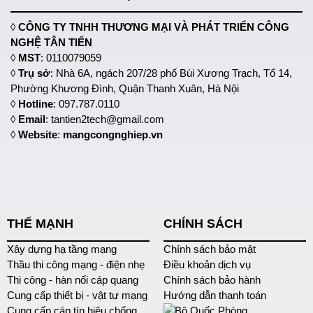
◊
CÔNG TY TNHH THƯƠNG MẠI VÀ PHÁT TRIỂN CÔNG
NGHỆ TÂN TIẾN
◊
MST
: 0110079059
◊
Trụ sở
: Nhà 6A, ngách 207/28 phố Bùi Xương Trạch, Tổ 14,
Phường Khương Đình, Quận Thanh Xuân, Hà Nội
◊
Hotline
: 097.787.0110
◊
Email
: tantien2tech@gmail.com
◊
Website
:
mangcongnghiep.vn
THẾ MẠNH
CHÍNH SÁCH
Xây dựng hạ tầng mạng
Chính sách bảo mật
Thầu thi công mạng - điện nhẹ
Điều khoản dịch vụ
Thi công - hàn nối cáp quang
Chính sách bảo hành
Cung cấp thiết bị - vật tư mạng
Hướng dẫn thanh toán
Cung cấp cáp tín hiệu chống