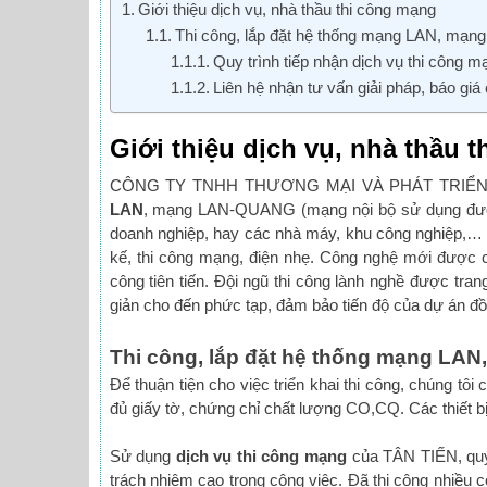
Giới thiệu dịch vụ, nhà thầu thi công mạng
Thi công, lắp đặt hệ thống mạng LAN, m
Quy trình tiếp nhận dịch vụ thi công 
Liên hệ nhận tư vấn giải pháp, báo giá
Giới thiệu dịch vụ, nhà thầu 
CÔNG TY TNHH THƯƠNG MẠI VÀ PHÁT TRIỂN 
LAN
, mạng LAN-QUANG (mạng nội bộ sử dụng đường
doanh nghiệp, hay các nhà máy, khu công nghiệp,… Độ
kế, thi công mạng, điện nhẹ. Công nghệ mới được cậ
công tiên tiến. Đội ngũ thi công lành nghề được tran
giản cho đến phức tạp, đảm bảo tiến độ của dự án đồn
Thi công, lắp đặt hệ thống mạng L
Để thuận tiện cho việc triển khai thi công, chúng tôi
đủ giấy tờ, chứng chỉ chất lượng CO,CQ. Các thiết bị
Sử dụng
dịch vụ thi công mạng
của TÂN TIẾN, quý 
trách nhiệm cao trong công việc. Đã thi công nhiều 