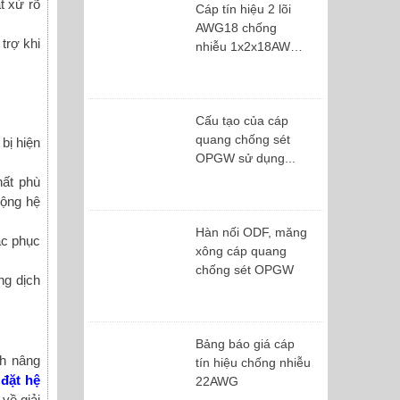
t xứ rõ
Cáp tín hiệu 2 lõi
AWG18 chống
trợ khi
nhiễu 1x2x18AWG
–...
Cấu tạo của cáp
quang chống sét
bị hiện
OPGW sử dụng...
hất phù
rộng hệ
Hàn nối ODF, măng
ắc phục
xông cáp quang
chống sét OPGW
ng dịch
Bảng báo giá cáp
ch nâng
tín hiệu chống nhiễu
 đặt hệ
22AWG
về giải