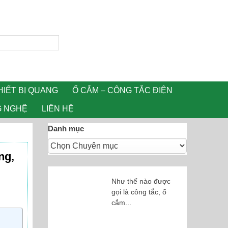
HIẾT BỊ QUANG
Ổ CẮM – CÔNG TẮC ĐIỆN
G NGHỆ
LIÊN HỆ
Danh mục
ng,
Như thế nào được
gọi là công tắc, ổ
cắm...