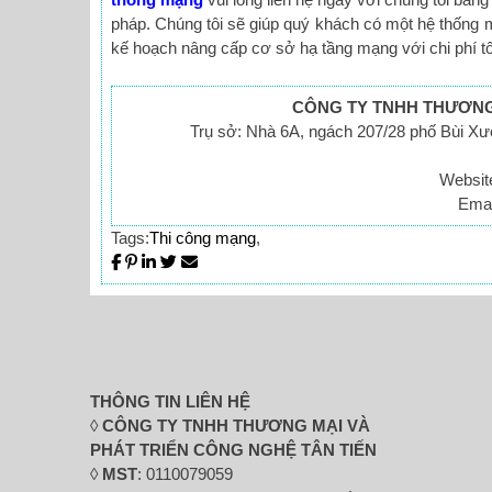
pháp. Chúng tôi sẽ giúp quý khách có một hệ thống m
kế hoạch nâng cấp cơ sở hạ tầng mạng với chi phí tố
CÔNG TY TNHH THƯƠNG 
Trụ sở: Nhà 6A, ngách 207/28 phố Bùi X
Websit
Emai
Tags:
Thi công mạng
,
THÔNG TIN LIÊN HỆ
◊
CÔNG TY TNHH THƯƠNG MẠI VÀ
PHÁT TRIỂN CÔNG NGHỆ TÂN TIẾN
◊
MST
: 0110079059