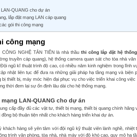
ạng LAN-QUANG cho dự án
mạng, lắp đặt mạng LAN cáp quang
 các gói thi công mạng
thi công mạng
CÔNG NGHỆ TÂN TIẾN là nhà thầu
thi công lắp đặt hệ thốn
 truyền cáp quang), hệ thống camera quan sát cho tòa nhà văn
i ngũ kĩ thuật trình độ cao, có nhiều năm kinh nghiệm trong lĩnh vự
p nhật liên tục để đưa ra những giải pháp hạ tầng mạng và biện p
g bị thiết bị, máy móc hiện đại phục vụ cho việc triển khai công việc
g thời đem lại sự ổn định lâu dài cho hệ thống mạng.
AN, mạng LAN-QUANG cho dự án
 cung cấp đầy đủ các vật tư, thiết bị mạng, thiết bị quang chính hãng 
 đồng bộ thuận tiện nhất cho khách hàng triển khai dự án.
khách hàng sẽ yên tâm với đội ngũ kỹ thuật viên lành nghề, nhiệt t
công trình văn phòng, tòa nhà, nhà máy với độ khó cao, quy mô hạ tầ