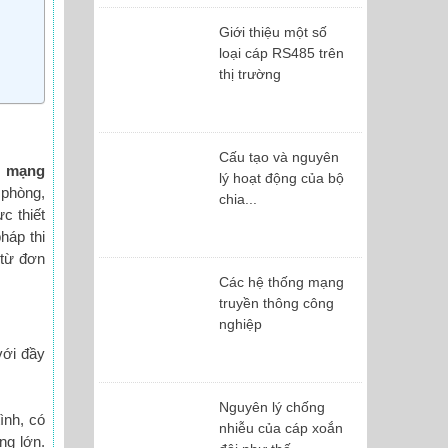
Giới thiệu một số
loại cáp RS485 trên
thị trường
Cấu tạo và nguyên
g mạng
lý hoạt động của bộ
 phòng,
chia...
c thiết
háp thi
 từ đơn
Các hệ thống mạng
truyền thông công
nghiệp
với đầy
Nguyên lý chống
ình, có
nhiễu của cáp xoắn
ng lớn.