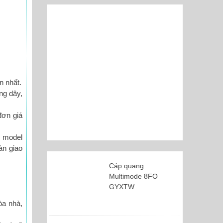
n nhất.
ng dây,
đơn giá
, model
àn giao
Cáp quang
Multimode 8FO
GYXTW
òa nhà,