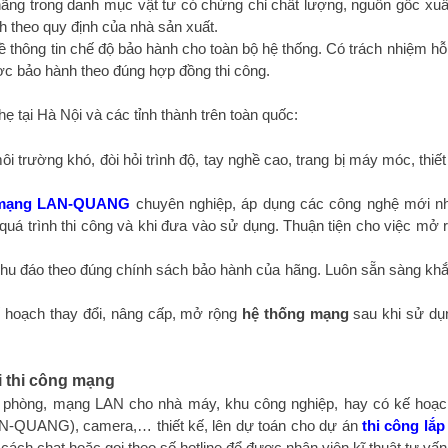
h hãng trong danh mục vật tư có chứng chỉ chất lượng, nguồn gốc xuấ
 theo quy định của nhà sản xuất.
 thông tin chế độ bảo hành cho toàn bộ hệ thống. Có trách nhiệm hỗ 
ợc bảo hành theo đúng hợp đồng thi công.
nhẹ tại Hà Nội và các tỉnh thành trên toàn quốc:
i trường khó, đòi hỏi trình độ, tay nghề cao, trang bị máy móc, thiết 
mạng LAN-QUANG
chuyên nghiệp, áp dụng các công nghệ mới n
 quá trình thi công và khi đưa vào sử dụng. Thuận tiện cho việc mở 
h chu đáo theo đúng chính sách bảo hành của hãng. Luôn sẵn sàng kh
ế hoạch thay đổi, nâng cấp, mở rộng
hệ thống mạng
sau khi sử dụ
i thi công mạng
 phòng, mạng LAN cho nhà máy, khu công nghiệp, hay có kế hoạ
N-QUANG), camera,… thiết kế, lên dự toán cho dự án
thi công lắp
 cách chat hoặc gọi theo số hotline để được nhân viên kĩ thuật tư vấn 