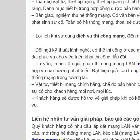
– Toàn bộ vật tư, thiết bị mạng, thiết bị quang chín
ràng. Danh mục hiết bị trong hợp đồng được bảo hành
– Bàn giao, nghiệm thu hệ thống mạng. Có văn bản về
phát sinh sự cố. Toàn bộ hệ thống mạng, thoại sẽ đư
+ Lợi ích khi sử dụng
dịch vụ thi công mạng
, điện 
– Đội ngũ kỹ thuật lành nghề, có thể thi công ở các mô
đại phục vụ cho việc triển khai thi công, lắp đặt.
– Tư vấn, cung cấp giải pháp thi công mạng LAN,
hợp với xu hướng phát triển. Đạt hiệu quả cao trong
thống mạng trong tương lai.
– Vật tư, thiết bị mạng chính hãng, chế độ bảo hàn
sự cố cho khách hàng mọi nơi, mọi lúc.
– Khách hàng sẽ được hỗ trợ về giải pháp khi có k
vụ.
Liên hệ nhận tư vấn giải pháp, báo giá các gó
Quý khách hàng có nhu cầu lắp đặt mạng LAN văn
cấp, mở rộng hệ thống mạng LAN kéo dài (mạng LA
thống mạng
vui lòng liên hệ ngay với chúng tôi bằng