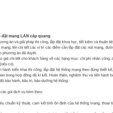
lắp đặt mạng LAN cáp quang
ương án và giải pháp thi công, lắp đặt khoa học, tiết kiệm và thuận tiệ
mạng, lên chi tiết các vị trí các điểm cần lắp đặt các nút mạng, đườ
o phương án đã duyệt.
áo giá chi tiết cho khách hàng về các hạng mục: chi phí nhân công, 
(nếu có).
 hành triển khai thi công, lắp đặt hệ thống mạng theo đúng thiết kế
 gian trong hợp đồng đã kí kết. Hoàn thiện, nghiệm thu và tiến hành b
độ bảo hành, bảo trì, bảo dưỡng hệ thống.
các gói dịch vụ kèm theo:
êu chuẩn kỹ thuật, cam kết tính ổn định của hệ thống mạng, thoại t