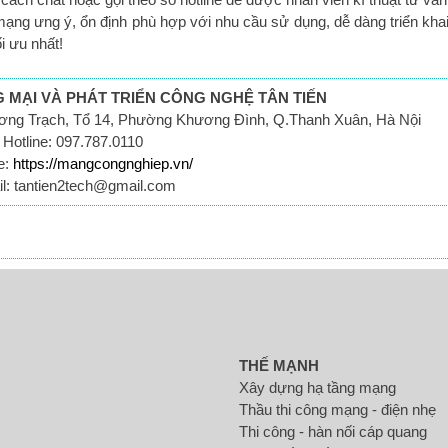
ạng ưng ý, ổn định phù hợp với nhu cầu sử dụng, dễ dàng triển khai
i ưu nhất!
MẠI VÀ PHÁT TRIỂN CÔNG NGHỆ TÂN TIẾN
ương Trạch, Tổ 14, Phường Khương Đình, Q.Thanh Xuân, Hà Nội
Hotline: 097.787.0110
e:
https://mangcongnghiep.vn/
l: tantien2tech@gmail.com
THẾ MẠNH
Xây dựng hạ tầng mạng
Thầu thi công mạng - điện nhẹ
Thi công - hàn nối cáp quang