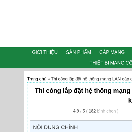
GIỚI THIỆU
SẢN PHẨM
CÁP MẠNG
THIẾT BỊ MẠNG C
Trang chủ
»
Thi công lắp đặt hệ thống mạng LAN cáp 
Thi công lắp đặt hệ thống mạng
k
4.9
/
5
(
182
bình chọn
)
NỘI DUNG CHÍNH