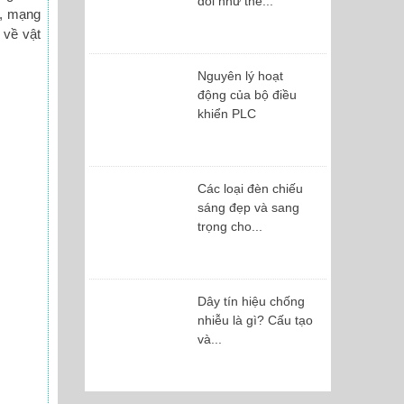
đôi như thế...
i, mạng
 về vật
Nguyên lý hoạt
động của bộ điều
khiển PLC
Các loại đèn chiếu
sáng đẹp và sang
trọng cho...
Dây tín hiệu chống
nhiễu là gì? Cấu tạo
và...