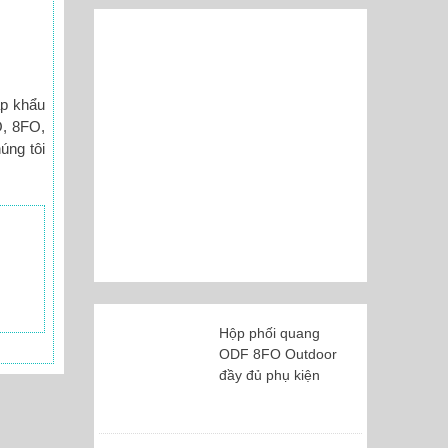
ập khẩu
O, 8FO,
úng tôi
Hộp phối quang
ODF 8FO Outdoor
đầy đủ phụ kiện