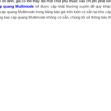
n định, giá có thể thay đổi một chút phụ thuộc vào chi phí phát sin
áp quang Multimode
sẽ được cập nhật thường xuyên để quý khác
 cáp quang Multimode trong bảng báo giá trên luôn có sẵn tại kho cá
 loại cáp quang Multimode không có sẵn, chúng tôi sẽ thông báo th