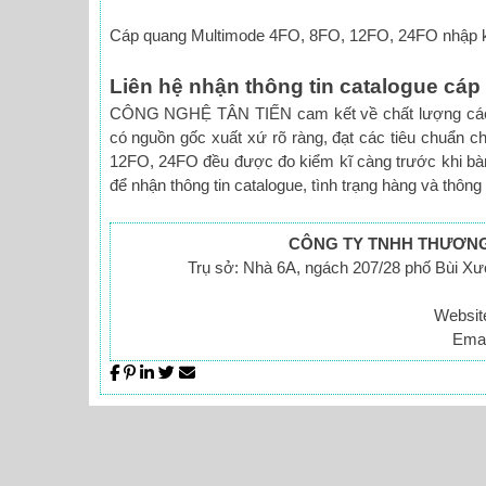
Cáp quang Multimode 4FO, 8FO, 12FO, 24FO nhập k
Liên hệ nhận thông tin catalogue cá
CÔNG NGHỆ TÂN TIẾN cam kết về chất lượng các l
có nguồn gốc xuất xứ rõ ràng, đạt các tiêu chuẩn c
12FO, 24FO đều được đo kiểm kĩ càng trước khi bàn gi
để nhận thông tin catalogue, tình trạng hàng và thông
CÔNG TY TNHH THƯƠNG 
Trụ sở: Nhà 6A, ngách 207/28 phố Bùi X
Websit
Emai