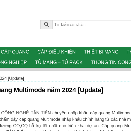
CÁP QUANG
CÁP ĐIỀU KHIỂN
THIẾT BỊ MẠNG
T
ÔNG NGHIỆP
TỦ MẠNG – TỦ RACK
THÔNG TIN CÔN
024 [Update]
uang Multimode năm 2024 [Update]
NG NGHỆ TÂN TIẾN chuyên nhập khẩu cáp quang Multimod
n phẩm dây cáp quang Multimode nhập khẩu chính hãng từ các nhà 
 lượng CO,CQ hỗ trợ tốt nhất cho triển khai dự án. Cáp quang Mu