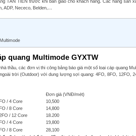
uang TÂN TIẾN trước khi bàn giao cho khách hàng. Các hãng sản x
in, ADP, Nececo, Belden,…
 Multimode
cáp quang Multimode GYXTW
 thầu, các đơn vị thi công bảng báo giá một số loại cáp quang Mu
), ngoài trời (Outdoor) với dung lượng sợi quang: 4FO, 8FO, 12FO,
Đơn giá (VNĐ/mét)
FO / 4 Core
10,500
FO / 8 Core
14,800
2FO / 12 Core
18.200
FO / 4 Core
19,800
FO / 8 Core
28,100