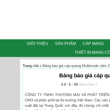
GIỚI THIỆU
SẢN PHẨM
CÁP MẠNG
THIẾT BỊ MẠNG C
Trang chủ
»
Bảng báo giá cáp quang Multimode năm 2
Bảng báo giá cáp q
4.9
/
5
(
89
bình chọn
)
CÔNG TY TNHH THƯƠNG MẠI VÀ PHÁT TRIỂN CÔ
OM3 và phân phối tại thị trường Việt Nam. Các sả
xuất đặt tại Trung Quốc với đầy đủ chứng chỉ chất