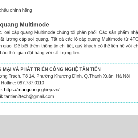
hẩu chính hãng
p quang Multimode
oại cáp quang Multimode chúng tôi phân phối. Các sản phẩm nh
hất lượng cáp sợi quang. Tất cả các lô cáp quang Multimode từ 4F
ao. Để biết thêm thông tin chi tiết, quý khách có thể liên hệ với ch
 báo thời gian đặt hàng với số lượng lớn.
MẠI VÀ PHÁT TRIỂN CÔNG NGHỆ TÂN TIẾN
ương Trạch, Tổ 14, Phường Khương Đình, Q.Thanh Xuân, Hà Nội
Hotline: 097.787.0110
e:
https://mangcongnghiep.vn/
l: tantien2tech@gmail.com