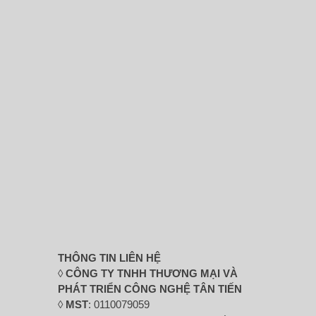
THÔNG TIN LIÊN HỆ
◊
CÔNG TY TNHH THƯƠNG MẠI VÀ
PHÁT TRIỂN CÔNG NGHỆ TÂN TIẾN
◊
MST
: 0110079059