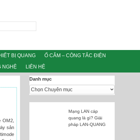
HIẾT BỊ QUANG
Ổ CẮM – CÔNG TẮC ĐIỆN
G NGHỆ
LIÊN HỆ
Danh mục
Mạng LAN cáp
quang là gì? Giải
e OM2,
pháp LAN-QUANG
máy sản
ltimode