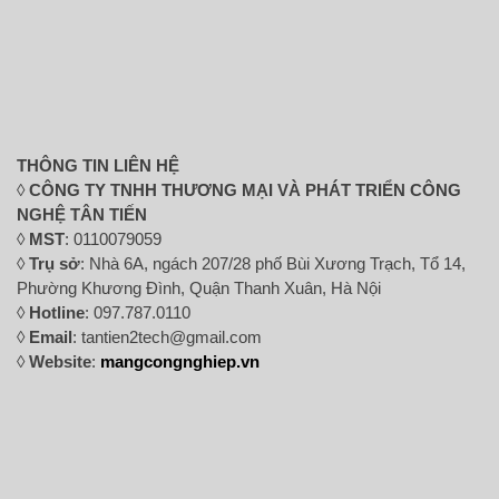
THÔNG TIN LIÊN HỆ
◊
CÔNG TY TNHH THƯƠNG MẠI VÀ PHÁT TRIỂN CÔNG
NGHỆ TÂN TIẾN
◊
MST
: 0110079059
◊
Trụ sở
: Nhà 6A, ngách 207/28 phố Bùi Xương Trạch, Tổ 14,
Phường Khương Đình, Quận Thanh Xuân, Hà Nội
◊
Hotline
: 097.787.0110
◊
Email
: tantien2tech@gmail.com
◊
Website
:
mangcongnghiep.vn