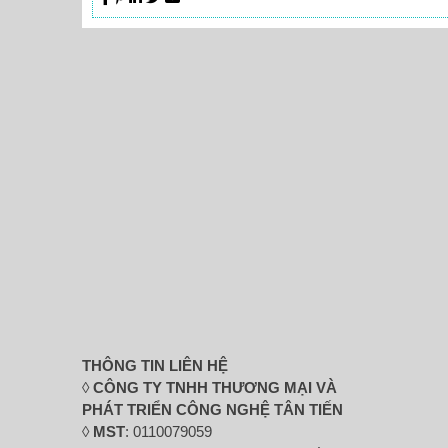
THÔNG TIN LIÊN HỆ
◊
CÔNG TY TNHH THƯƠNG MẠI VÀ
PHÁT TRIỂN CÔNG NGHỆ TÂN TIẾN
◊
MST
: 0110079059