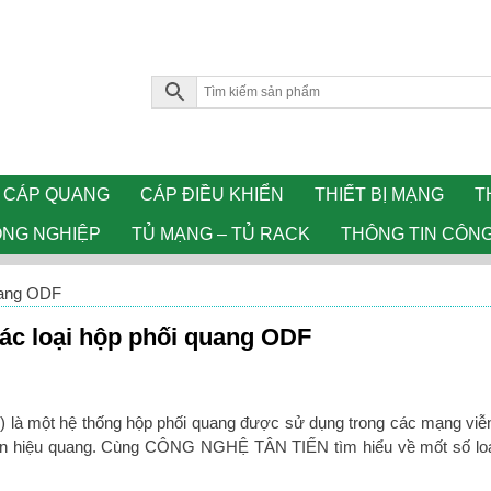
CÁP QUANG
CÁP ĐIỀU KHIỂN
THIẾT BỊ MẠNG
T
ÔNG NGHIỆP
TỦ MẠNG – TỦ RACK
THÔNG TIN CÔN
quang ODF
các loại hộp phối quang ODF
e) là một hệ thống hộp phối quang được sử dụng trong các mạng viễ
 tín hiệu quang. Cùng CÔNG NGHỆ TÂN TIẾN tìm hiểu về mốt số l