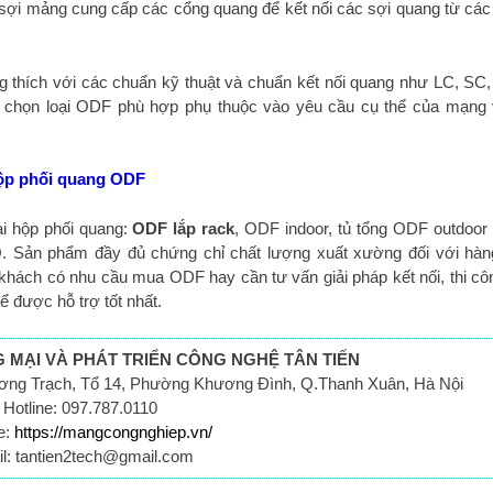
sợi mảng cung cấp các cổng quang để kết nối các sợi quang từ các t
 thích với các chuẩn kỹ thuật và chuẩn kết nối quang như LC, SC,
 chọn loại ODF phù hợp phụ thuộc vào yêu cầu cụ thể của mạng
p phối quang ODF
 hộp phối quang:
ODF lắp rack
, ODF indoor, tủ tổng ODF outdoor
. Sản phẩm đầy đủ chứng chỉ chất lượng xuất xường đối với hàn
ách có nhu cầu mua ODF hay cần tư vấn giải pháp kết nối, thi cô
ể được hỗ trợ tốt nhất.
MẠI VÀ PHÁT TRIỂN CÔNG NGHỆ TÂN TIẾN
ương Trạch, Tổ 14, Phường Khương Đình, Q.Thanh Xuân, Hà Nội
Hotline: 097.787.0110
e:
https://mangcongnghiep.vn/
l: tantien2tech@gmail.com