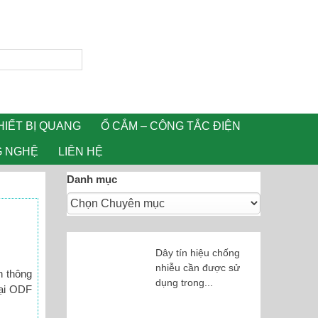
HIẾT BỊ QUANG
Ổ CẮM – CÔNG TẮC ĐIỆN
G NGHỆ
LIÊN HỆ
Danh mục
Dây tín hiệu chống
nhiễu cần được sử
n thông
dụng trong...
oại ODF