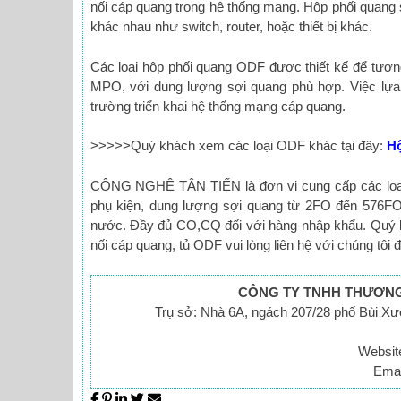
nối cáp quang trong hệ thống mạng. Hộp phối quang 
khác nhau như switch, router, hoặc thiết bị khác.
Các loại hộp phối quang ODF được thiết kế để tương
MPO, với dung lượng sợi quang phù hợp. Việc lựa
trường triển khai hệ thống mạng cáp quang.
>>>>>Quý khách xem các loại ODF khác tại đây:
Hộ
CÔNG NGHỆ TÂN TIẾN là đơn vị cung cấp các loại
phụ kiện, dung lượng sợi quang từ 2FO đến 576FO
nước. Đầy đủ CO,CQ đối với hàng nhập khẩu. Quý kh
nối cáp quang, tủ ODF vui lòng liên hệ với chúng tôi đ
CÔNG TY TNHH THƯƠNG 
Trụ sở: Nhà 6A, ngách 207/28 phố Bùi X
Websit
Emai