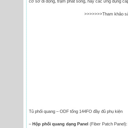
cơ sở di động, trạm phát sóng, hay các ứng dụng cá
>>>>>>>Tham khảo s
Tủ phối quang – ODF tổng 144FO đầy đủ phụ kiện
–
Hộp phối quang dạng Panel
(Fiber Patch Panel)