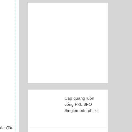
Cáp quang luồn
cống PKL 8FO
Singlemode phi kim
loại
các đầu