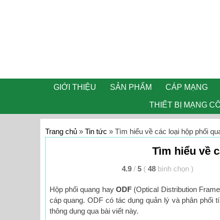
GIỚI THIỆU
SẢN PHẨM
CÁP MẠNG
THIẾT BỊ MẠNG C
Trang chủ
»
Tin tức
»
Tìm hiểu về các loại hộp phối 
Tìm hiểu về 
4.9
/
5
(
48
bình chọn
)
Hộp phối quang hay
ODF
(Optical Distribution Fram
cáp quang. ODF có tác dụng quản lý và phân phối
thông dụng qua bài viết này.