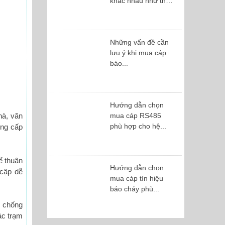
khác nhau như thế
nào?
Những vấn đề cần
lưu ý khi mua cáp
báo...
Hướng dẫn chọn
hà, văn
mua cáp RS485
phù hợp cho hệ...
ung cấp
ể thuận
Hướng dẫn chọn
 cập dễ
mua cáp tín hiệu
báo cháy phù...
à chống
ác trạm