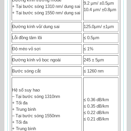
9.2 µm/ ±0.5µm
+ Tại bước sóng 1310 nm/ dung sai
10.4 µm/ ±0.8µm
+ Tại bước sóng 1550 nm/ dung sai
Đường kính vỏ/ dung sai
125.0µm/ ±1µm
Lỗi đồng tâm lõi
≤ 0.5µm
Độ méo vỏ sợi
≤ 1%
Đường kính vỏ bọc ngoài
245 ± 5µm
Bước sóng cắt
≤ 1260 nm
Hệ số suy hao
– Tại bước sóng 1310nm
≤ 0.36 dB/km
+ Tối đa
≤ 0.35 dB/km
+ Trung bình
≤ 0.22 dB/km
– Tại bước sóng 1550nm
≤ 0.21 dB/km
+ Tối đa
+ Trung bình