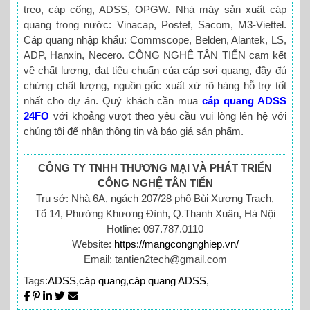
treo, cáp cống, ADSS, OPGW. Nhà máy sản xuất cáp
quang trong nước: Vinacap, Postef, Sacom, M3-Viettel.
Cáp quang nhập khẩu: Commscope, Belden, Alantek, LS,
ADP, Hanxin, Necero. CÔNG NGHỆ TÂN TIẾN cam kết
về chất lượng, đạt tiêu chuẩn của cáp sợi quang, đầy đủ
chứng chất lượng, nguồn gốc xuất xứ rõ hàng hỗ trợ tốt
nhất cho dự án. Quý khách cần mua
cáp quang ADSS
24FO
với khoảng vượt theo yêu cầu vui lòng lên hệ với
chúng tôi để nhận thông tin và báo giá sản phẩm.
CÔNG TY TNHH THƯƠNG MẠI VÀ PHÁT TRIỂN
CÔNG NGHỆ TÂN TIẾN
Trụ sở: Nhà 6A, ngách 207/28 phố Bùi Xương Trạch,
Tổ 14, Phường Khương Đình, Q.Thanh Xuân, Hà Nội
Hotline: 097.787.0110
Website:
https://mangcongnghiep.vn/
Email: tantien2tech@gmail.com
Tags:
ADSS
,
cáp quang
,
cáp quang ADSS
,