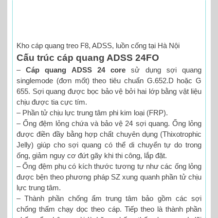
Kho cáp quang treo F8, ADSS, luồn cống tại Hà Nội
Cấu trúc cáp quang ADSS 24FO
–
Cáp quang ADSS 24 core
sử dụng sợi quang
singlemode (đơn mốt) theo tiêu chuẩn G.652.D hoặc G
655. Sợi quang được bọc bảo vệ bởi hai lớp bằng vật liệu
chịu được tia cực tím.
– Phần tử chịu lực trung tâm phi kim loại (FRP).
– Ống đệm lỏng chứa và bảo vệ 24 sợi quang. Ống lỏng
được điền đầy bằng hợp chất chuyên dụng (Thixotrophic
Jelly) giúp cho sợi quang có thể di chuyển tự do trong
ống, giảm nguy cơ đứt gãy khi thi công, lắp đặt.
– Ống đệm phụ có kích thước tương tự như các ống lỏng
được bện theo phương pháp SZ xung quanh phần tử chịu
lực trung tâm.
– Thành phần chống ẩm trung tâm bảo gồm các sợi
chống thấm chạy dọc theo cáp. Tiếp theo là thành phần