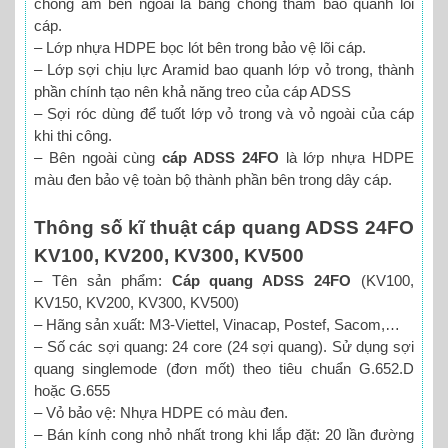
chống ẩm bên ngoài là băng chống thấm bao quanh lõi
cáp.
– Lớp nhựa HDPE bọc lót bên trong bảo vệ lõi cáp.
– Lớp sợi chịu lực Aramid bao quanh lớp vỏ trong, thành
phần chính tạo nên khả năng treo của cáp ADSS
– Sợi róc dùng để tuốt lớp vỏ trong và vỏ ngoài của cáp
khi thi công.
– Bên ngoài cùng
cáp ADSS 24FO
là lớp nhựa HDPE
màu đen bảo vệ toàn bộ thành phần bên trong dây cáp.
Thông số kĩ thuật cáp quang ADSS 24FO
KV100, KV200, KV300, KV500
– Tên sản phẩm:
Cáp quang ADSS 24FO
(KV100,
KV150, KV200, KV300, KV500)
– Hãng sản xuất: M3-Viettel, Vinacap, Postef, Sacom,…
– Số các sợi quang: 24 core (24 sợi quang). Sử dụng sợi
quang singlemode (đơn mốt) theo tiêu chuẩn G.652.D
hoặc G.655
– Vỏ bảo vệ: Nhựa HDPE có màu đen.
– Bán kính cong nhỏ nhất trong khi lắp đặt: 20 lần đường