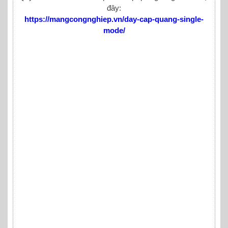
đây:
https://mangcongnghiep.vn/day-cap-quang-single-
mode/