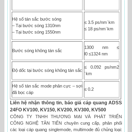
Hệ số tán sắc bước sóng
≤ 3.5 ps/nm´km
– Tại bước sóng 1310nm
≤ 18 ps/nm´km
– Tại bước sóng 1550nm
1300 nm ≤
Bước sóng không tán sắc
l0 ≤1324 nm
≤ 0.092 ps/nm2
Độ dốc tại bước sóng không tán sắc
´km
Hệ số tán sắc mode phân cực – sợi
≤ 0.2
đã bọc cáp
Liên hệ nhận thông tin, báo giá cáp quang ADSS
24FO KV100, KV150, KV200, KV300, KV500
CÔNG TY TNHH THƯƠNG MẠI VÀ PHÁT TRIỂN
CÔNG NGHỆ TÂN TIẾN chuyên cung cấp, phân phối
các loại cáp quang singlemode, multimode đủ chủng loại: