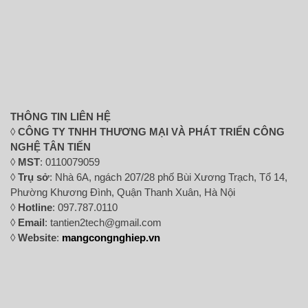
THÔNG TIN LIÊN HỆ
◊
CÔNG TY TNHH THƯƠNG MẠI VÀ PHÁT TRIỂN CÔNG
NGHỆ TÂN TIẾN
◊
MST
: 0110079059
◊
Trụ sở
: Nhà 6A, ngách 207/28 phố Bùi Xương Trạch, Tổ 14,
Phường Khương Đình, Quận Thanh Xuân, Hà Nội
◊
Hotline
: 097.787.0110
◊
Email
: tantien2tech@gmail.com
◊
Website
:
mangcongnghiep.vn