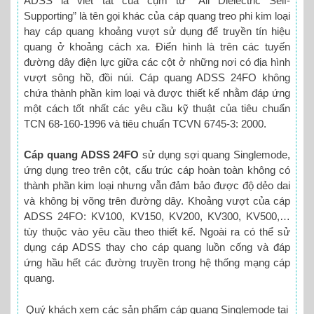
ADSS là viết tắt của cụm từ “All Dielectric Self-
Supporting” là tên gọi khác của cáp quang treo phi kim loại
hay cáp quang khoảng vượt sử dụng để truyền tín hiệu
quang ở khoảng cách xa. Điển hình là trên các tuyến
đường dây điện lực giữa các cột ở những nơi có địa hình
vượt sông hồ, đồi núi. Cáp quang ADSS 24FO không
chứa thành phần kim loại và được thiết kế nhằm đáp ứng
một cách tốt nhất các yêu cầu kỹ thuật của tiêu chuẩn
TCN 68-160-1996 và tiêu chuẩn TCVN 6745-3: 2000.
Cáp quang ADSS 24FO
sử dụng sợi quang Singlemode,
ứng dụng treo trên cột, cấu trúc cáp hoàn toàn không có
thành phần kim loại nhưng vẫn đảm bảo được độ dẻo dai
và không bị võng trên đường dây. Khoảng vượt của cáp
ADSS 24FO: KV100, KV150, KV200, KV300, KV500,…
tùy thuộc vào yêu cầu theo thiết kế. Ngoài ra có thể sử
dụng cáp ADSS thay cho cáp quang luồn cống và đáp
ứng hầu hết các đường truyền trong hệ thống mạng cáp
quang.
Quý khách xem các sản phẩm cáp quang Singlemode tại