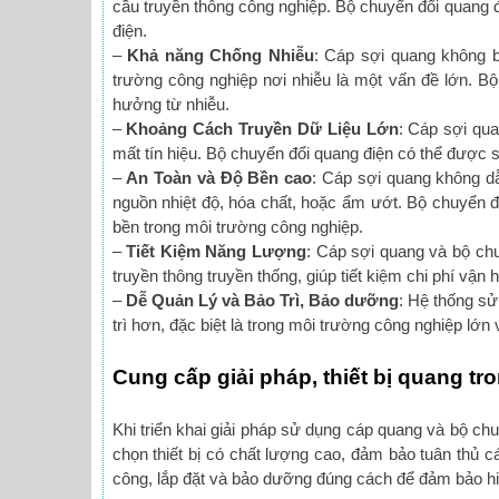
cầu truyền thông công nghiệp. Bộ chuyển đổi quang đi
điện.
–
Khả năng Chống Nhiễu
: Cáp sợi quang không bị
trường công nghiệp nơi nhiễu là một vấn đề lớn. Bộ 
hưởng từ nhiễu.
–
Khoảng Cách Truyền Dữ Liệu Lớn
: Cáp sợi qu
mất tín hiệu. Bộ chuyển đổi quang điện có thể được 
–
An Toàn và Độ Bền cao
: Cáp sợi quang không d
nguồn nhiệt độ, hóa chất, hoặc ẩm ướt. Bộ chuyển đ
bền trong môi trường công nghiệp.
–
Tiết Kiệm Năng Lượng
: Cáp sợi quang và bộ chu
truyền thông truyền thống, giúp tiết kiệm chi phí vận 
–
Dễ Quản Lý và Bảo Trì, Bảo dưỡng
: Hệ thống sử
trì hơn, đặc biệt là trong môi trường công nghiệp lớn
Cung cấp giải pháp, thiết bị quang t
Khi triển khai giải pháp sử dụng cáp quang và bộ ch
chọn thiết bị có chất lượng cao, đảm bảo tuân thủ c
công, lắp đặt và bảo dưỡng đúng cách để đảm bảo hiệ