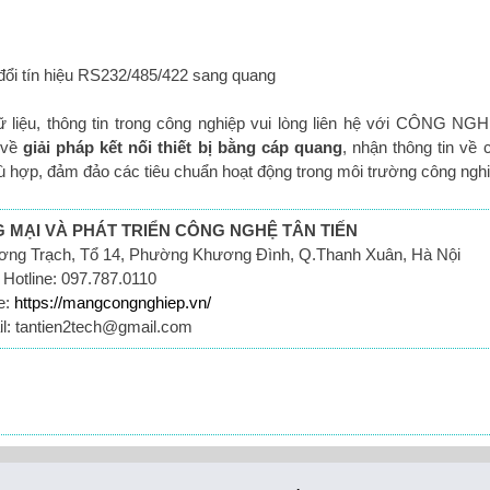
 đổi tín hiệu RS232/485/422 sang quang
ữ liệu, thông tin trong công nghiệp vui lòng liên hệ với CÔNG N
 về
giải pháp kết nối thiết bị bằng cáp quang
, nhận thông tin về c
hù hợp, đảm đảo các tiêu chuẩn hoạt động trong môi trường công nghi
MẠI VÀ PHÁT TRIỂN CÔNG NGHỆ TÂN TIẾN
ương Trạch, Tổ 14, Phường Khương Đình, Q.Thanh Xuân, Hà Nội
Hotline: 097.787.0110
e:
https://mangcongnghiep.vn/
l: tantien2tech@gmail.com