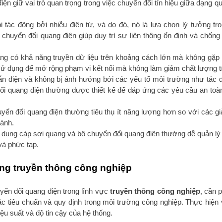
ện giữ vai trò quan trọng trong việc chuyển đổi tín hiệu giữa dạng q
 tác động bởi nhiễu điện từ, và do đó, nó là lựa chọn lý tưởng tr
chuyển đổi quang điện giúp duy trì sự liên thông ổn định và chống 
ang có khả năng truyền dữ liệu trên khoảng cách lớn mà không gặp
sử dụng để mở rộng phạm vi kết nối mà không làm giảm chất lượng tí
ẫn điện và không bị ảnh hưởng bởi các yếu tố môi trường như tác 
ổi quang điện thường được thiết kế để đáp ứng các yêu cầu an toà
yển đổi quang điện thường tiêu thụ ít năng lượng hơn so với các gi
hành.
 dụng cáp sợi quang và bộ chuyển đổi quang điện thường dễ quản lý
 và phức tạp.
rong truyền thông công nghiệp
uyển đổi quang điện trong lĩnh vực
truyền thông công nghiệp
, cần 
ác tiêu chuẩn và quy định trong môi trường công nghiệp. Thực hiện v
u suất và độ tin cậy của hệ thống.