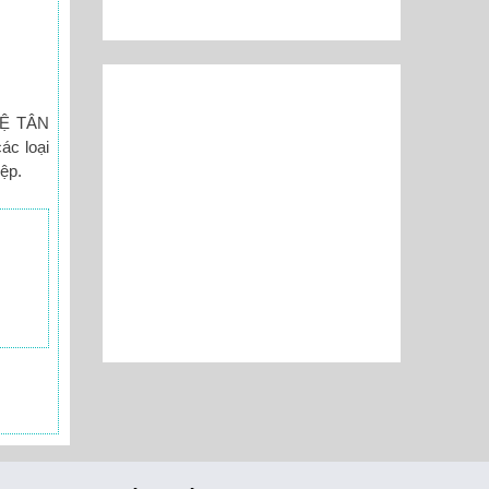
GHỆ TÂN
ác loại
ệp.