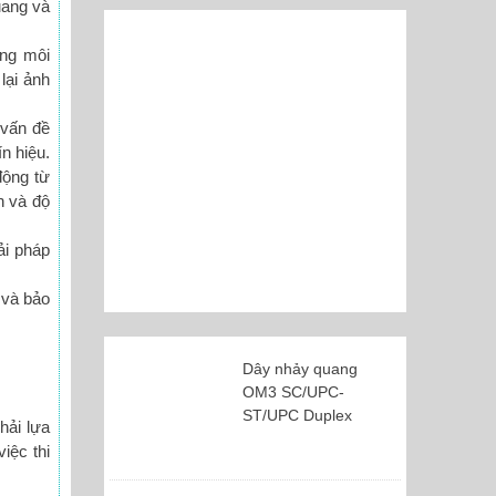
uang và
ong môi
lại ảnh
 vấn đề
n hiệu.
động từ
n và độ
ải pháp
 và bảo
Dây nhảy quang
OM3 SC/UPC-
ST/UPC Duplex
phải lựa
iệc thi