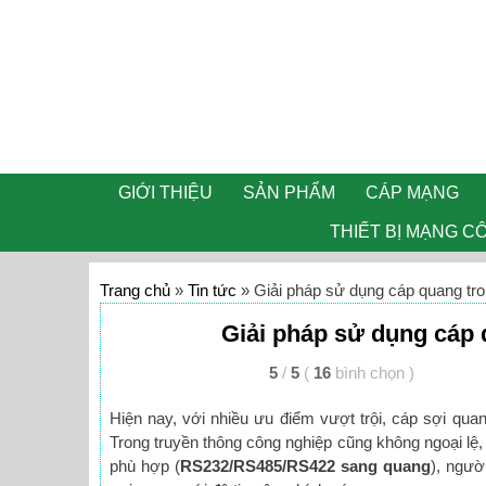
GIỚI THIỆU
SẢN PHẨM
CÁP MẠNG
THIẾT BỊ MẠNG C
Trang chủ
»
Tin tức
»
Giải pháp sử dụng cáp quang tro
Giải pháp sử dụng cáp 
5
/
5
(
16
bình chọn
)
Hiện nay, với nhiều ưu điểm vượt trội, cáp sợi qua
Trong truyền thông công nghiệp cũng không ngoại lệ, 
phù hợp (
RS232/RS485/RS422 sang quang
), ngườ