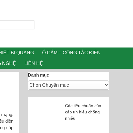
HIẾT BỊ QUANG
Ổ CẮM – CÔNG TẮC ĐIỆN
G NGHỆ
LIÊN HỆ
Danh mục
Các tiêu chuẩn của
cáp tín hiệu chống
g mạng.
nhiễu
ệu điện
ằng cáp