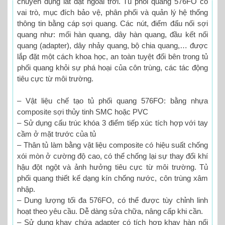
chuyên dụng lắt đặt ngoài trời. Tủ phối quang 576FO có
vai trò, mục đích bảo vệ, phân phối và quản lý hệ thống
thông tin bằng cáp sợi quang. Các nút, điểm đấu nối sợi
quang như: mối hàn quang, dây hàn quang, đầu kết nối
quang (adapter), dây nhảy quang, bộ chia quang,… được
lắp đặt một cách khoa học, an toàn tuyệt đối bên trong tủ
phối quang khỏi sự phá hoại của côn trùng, các tác động
tiêu cực từ môi trường.
– Vật liệu chế tạo tủ phối quang 576FO: bằng nhựa
composite sợi thủy tinh SMC hoặc PVC
– Sử dụng cấu trúc khóa 3 điểm tiếp xúc tích hợp với tay
cầm ở mặt trước của tủ
– Thân tủ làm bằng vật liệu composite có hiệu suất chống
xói mòn ở cường độ cao, có thể chống lại sự thay đổi khí
hậu đột ngột và ảnh hưởng tiêu cực từ môi trường. Tủ
phối quang thiết kế dạng kín chống nước, côn trùng xâm
nhập.
– Dung lượng tối đa 576FO, có thể được tùy chỉnh linh
hoạt theo yêu cầu. Dễ dàng sửa chữa, nâng cấp khi cần.
– Sử dụng khay chứa adapter có tích hợp khay hàn nối