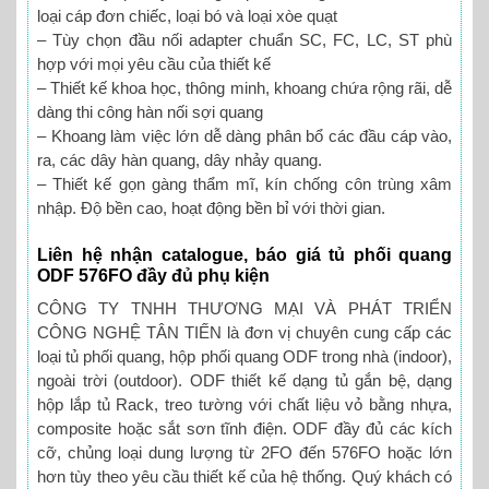
loại cáp đơn chiếc, loại bó và loại xòe quạt
– Tùy chọn đầu nối adapter chuẩn SC, FC, LC, ST phù
hợp với mọi yêu cầu của thiết kế
– Thiết kế khoa học, thông minh, khoang chứa rộng rãi, dễ
dàng thi công hàn nối sợi quang
– Khoang làm việc lớn dễ dàng phân bổ các đầu cáp vào,
ra, các dây hàn quang, dây nhảy quang.
– Thiết kế gọn gàng thẩm mĩ, kín chống côn trùng xâm
nhập. Độ bền cao, hoạt động bền bỉ với thời gian.
Liên hệ nhận catalogue, báo giá tủ phối quang
ODF 576FO đầy đủ phụ kiện
CÔNG TY TNHH THƯƠNG MẠI VÀ PHÁT TRIỂN
CÔNG NGHỆ TÂN TIẾN là đơn vị chuyên cung cấp các
loại tủ phối quang, hộp phối quang ODF trong nhà (indoor),
ngoài trời (outdoor). ODF thiết kế dạng tủ gắn bệ, dạng
hộp lắp tủ Rack, treo tường với chất liệu vỏ bằng nhựa,
composite hoặc sắt sơn tĩnh điện. ODF đầy đủ các kích
cỡ, chủng loại dung lượng từ 2FO đến 576FO hoặc lớn
hơn tùy theo yêu cầu thiết kế của hệ thống. Quý khách có