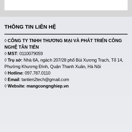
THÔNG TIN LIÊN HỆ
◊
CÔNG TY TNHH THƯƠNG MẠI VÀ PHÁT TRIỂN CÔNG
NGHỆ TÂN TIẾN
◊
MST
: 0110079059
◊
Trụ sở
: Nhà 6A, ngách 207/28 phố Bùi Xương Trạch, Tổ 14,
Phường Khương Đình, Quận Thanh Xuân, Hà Nội
◊
Hotline
: 097.787.0110
◊
Email
: tantien2tech@gmail.com
◊
Website
:
mangcongnghiep.vn