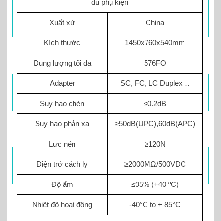
đủ phụ kiện
Xuất xứ
China
Kích thước
1450x760x540mm
Dung lượng tối đa
576FO
Adapter
SC, FC, LC Duplex…
Suy hao chèn
≤0.2dB
Suy hao phản xạ
≥50dB(UPC),60dB(APC)
Lực nén
≥120N
Điện trở cách ly
≥2000MΩ/500VDC
Độ ẩm
≤95% (+40 ºC)
Nhiệt độ hoạt động
-40°C to + 85°C