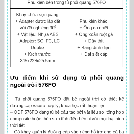
Phụ kiện bên trong tủ phối quang 576FO
Khay chứa sợi quang:
+ Adapter được lắp đặt
Phụ kiện khác:
với độ nghiêng 30⁰
+ Ống co nhiệt
+ Vật liệu: Nhựa ABS
+ Ống xoắn ruột gà
+ Adapter: SC, FC, LC
+ Dây thít
Duplex
+ Băng dính điện
+ Kích thước:
+ Đai siết cáp
345x229x25.5mm
Ưu điểm khi sử dụng tủ phối quang
ngoài trời 576FO
– Tủ phối quang 576FO đặt bệ ngoài trời có thiết kế
đường cáp vào/ra hợp lý, khoa học rất thuận tiện
– ODF 576FO dạng tủ bệ cấu tạo bởi vật liệu sợi tổng hợp
composite hoặc thép sơn tĩnh điện bền bỉ với mọi loại hình
thời tiết
– Có khay quản lý đường cáp vào riêng hỗ trợ cho cả ba