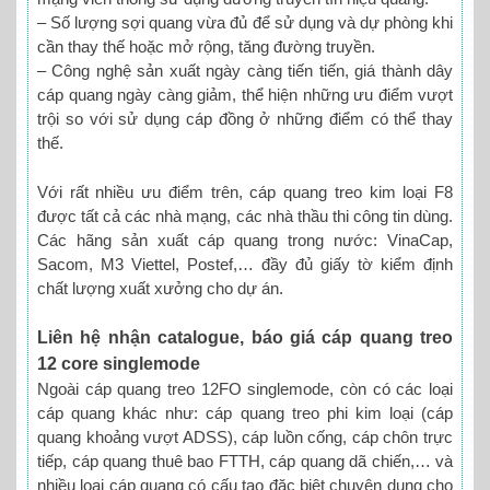
– Số lượng sợi quang vừa đủ để sử dụng và dự phòng khi
cần thay thế hoặc mở rộng, tăng đường truyền.
– Công nghệ sản xuất ngày càng tiến tiến, giá thành dây
cáp quang ngày càng giảm, thể hiện những ưu điểm vượt
trội so với sử dụng cáp đồng ở những điểm có thể thay
thế.
Với rất nhiều ưu điểm trên, cáp quang treo kim loại F8
được tất cả các nhà mạng, các nhà thầu thi công tin dùng.
Các hãng sản xuất cáp quang trong nước: VinaCap,
Sacom, M3 Viettel, Postef,… đầy đủ giấy tờ kiểm định
chất lượng xuất xưởng cho dự án.
Liên hệ nhận catalogue, báo giá cáp quang treo
12 core singlemode
Ngoài cáp quang treo 12FO singlemode, còn có các loại
cáp quang khác như: cáp quang treo phi kim loại (cáp
quang khoảng vượt ADSS), cáp luồn cống, cáp chôn trực
tiếp, cáp quang thuê bao FTTH, cáp quang dã chiến,… và
nhiều loại cáp quang có cấu tạo đặc biệt chuyên dụng cho