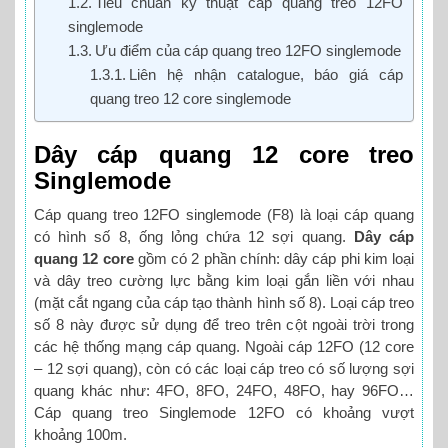
Tiêu chuẩn kỹ thuật cáp quang treo 12FO
singlemode
Ưu điểm của cáp quang treo 12FO singlemode
Liên hệ nhận catalogue, báo giá cáp
quang treo 12 core singlemode
Dây cáp quang 12 core treo
Singlemode
Cáp quang treo 12FO singlemode (F8) là loại cáp quang
có hình số 8, ống lỏng chứa 12 sợi quang.
Dây cáp
quang 12 core
gồm có 2 phần chính: dây cáp phi kim loại
và dây treo cường lực bằng kim loại gắn liền với nhau
(mặt cắt ngang của cáp tạo thành hình số 8). Loại cáp treo
số 8 này được sử dụng để treo trên cột ngoài trời trong
các hệ thống mạng cáp quang. Ngoài cáp 12FO (12 core
– 12 sợi quang), còn có các loại cáp treo có số lượng sợi
quang khác như: 4FO, 8FO, 24FO, 48FO, hay 96FO…
Cáp quang treo Singlemode 12FO có khoảng vượt
khoảng 100m.