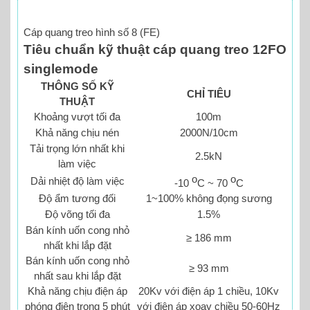
Cáp quang treo hình số 8 (FE)
Tiêu chuẩn kỹ thuật cáp quang treo 12FO
singlemode
THÔNG SỐ KỸ
CHỈ TIÊU
THUẬT
Khoảng vượt tối đa
100m
Khả năng chịu nén
2000N/10cm
Tải trọng lớn nhất khi
2.5kN
làm việc
o
o
Dải nhiệt độ làm việc
-10
C ~ 70
C
Độ ẩm tương đối
1~100% không đọng sương
Độ võng tối đa
1.5%
Bán kính uốn cong nhỏ
≥ 186 mm
nhất khi lắp đặt
Bán kính uốn cong nhỏ
≥ 93 mm
nhất sau khi lắp đặt
Khả năng chịu điện áp
20Kv với điện áp 1 chiều, 10Kv
phóng điện trong 5 phút
với điện áp xoay chiều 50-60Hz