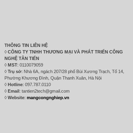
THÔNG TIN LIÊN HỆ
◊
CÔNG TY TNHH THƯƠNG MẠI VÀ PHÁT TRIỂN CÔNG
NGHỆ TÂN TIẾN
◊
MST
: 0110079059
◊
Trụ sở
: Nhà 6A, ngách 207/28 phố Bùi Xương Trạch, Tổ 14,
Phường Khương Đình, Quận Thanh Xuân, Hà Nội
◊
Hotline
: 097.787.0110
◊
Email
: tantien2tech@gmail.com
◊
Website
:
mangcongnghiep.vn