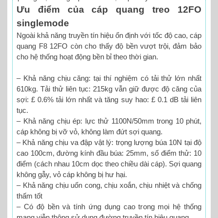
Ưu điểm của cáp quang treo 12FO
singlemode
Ngoài khả năng truyền tín hiệu ổn định với tốc độ cao, cáp
quang F8 12FO còn cho thấy độ bền vượt trội, đảm bảo
cho hệ thống hoạt động bền bỉ theo thời gian.
– Khả năng chịu căng: tại thí nghiệm có tải thử lớn nhất
610kg. Tải thử liên tục: 215kg vẫn giữ được độ căng của
sợi: £ 0.6% tải lớn nhất và tăng suy hao: £ 0.1 dB tải liên
tục.
– Khả năng chịu ép: lực thử 1100N/50mm trong 10 phút,
cáp không bị vỡ vỏ, không làm đứt sợi quang.
– Khả năng chịu va đập vật lý: trọng lượng búa 10N tại độ
cao 100cm, đường kính đầu búa: 25mm, số điểm thử: 10
điểm (cách nhau 10cm dọc theo chiều dài cáp). Sợi quang
không gẫy, vỏ cáp không bị hư hại.
– Khả năng chịu uốn cong, chịu xoắn, chịu nhiệt và chống
thấm tốt
– Có độ bền và tính ứng dụng cao trong mọi hệ thống
mạng viễn thông sử dụng đường truyền tín hiệu quang.