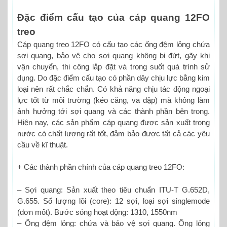
Đặc điểm cấu tạo của cáp quang 12FO
treo
Cáp quang treo 12FO có cấu tạo các ống đệm lỏng chứa
sợi quang, bảo vệ cho sợi quang không bị đứt, gãy khi
vận chuyển, thi công lắp đặt và trong suốt quá trình sử
dụng. Do đặc điểm cấu tạo có phần dây chịu lực bằng kim
loại nên rất chắc chắn. Có khả năng chịu tác động ngoại
lực tốt từ môi trường (kéo căng, va đập) mà không làm
ảnh hưởng tới sợi quang và các thành phần bên trong.
Hiện nay, các sản phẩm cáp quang được sản xuất trong
nước có chất lượng rất tốt, đảm bảo được tất cả các yêu
cầu về kĩ thuật.
+ Các thành phần chính của cáp quang treo 12FO:
– Sợi quang: Sản xuất theo tiêu chuẩn ITU-T G.652D,
G.655. Số lượng lõi (core): 12 sợi, loại sợi singlemode
(đơn mốt). Bước sóng hoạt động: 1310, 1550nm
– Ống đệm lỏng: chứa và bảo vệ sợi quang. Ống lỏng