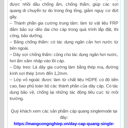
được nhồi dầu chống ẩm, chống thấm, giúp các sợi
quang di chuyển tự do trong ống lỏng, giảm nguy cơ đứt
gãy.
– Thành phần gia cường trung tâm: làm từ vật liệu FRP
đảm bảo sự dẻo dai cho cáp trong quá trình lắp đặt, thi
công, bảo dưỡng.
– Băng chống thấm: có tác dụng ngăn cản hơi nước từ
bên ngoài.
– Dây sợi chống thấm: cũng cho tác dụng ngăn hơi nước,
hơi ẩm xâm nhập vào lõi cáp.
– Dây treo: Là dây gia cường làm bằng thép mạ, đường
kính sợi thép 1mm đến 1,2mm.
– Lớp vỏ ngoài: được làm từ chất liệu HDPE có độ bền
cao, bao phủ toàn bộ các thành phần của dây cáp. Có tác
dụng bảo vệ, chống lại những tác động tiêu cực từ môi
trường.
Quý khách xem các sản phẩm cáp quang singlemode tại
đây:
https://mangcongnghiep.vn/day-cap-quang-single-