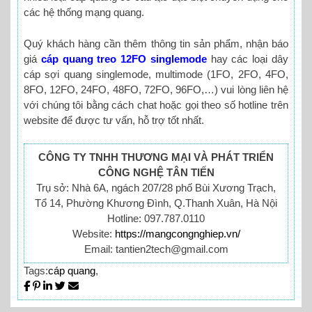
các hệ thống mạng quang.
Quý khách hàng cần thêm thông tin sản phẩm, nhận báo
giá
cáp quang treo 12FO singlemode
hay các loại dây
cáp sợi quang singlemode, multimode (1FO, 2FO, 4FO,
8FO, 12FO, 24FO, 48FO, 72FO, 96FO,…) vui lòng liên hệ
với chúng tôi bằng cách chat hoặc gọi theo số hotline trên
website để được tư vấn, hỗ trợ tốt nhất.
CÔNG TY TNHH THƯƠNG MẠI VÀ PHÁT TRIỂN
CÔNG NGHỆ TÂN TIẾN
Trụ sở: Nhà 6A, ngách 207/28 phố Bùi Xương Trạch,
Tổ 14, Phường Khương Đình, Q.Thanh Xuân, Hà Nội
Hotline: 097.787.0110
Website:
https://mangcongnghiep.vn/
Email: tantien2tech@gmail.com
Tags:
cáp quang
,