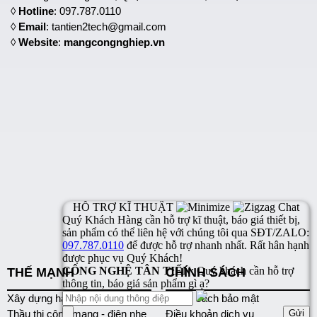
◊
Hotline
: 097.787.0110
◊
Email
: tantien2tech@gmail.com
◊
Website
:
mangcongnghiep.vn
THẾ MẠNH
CHÍNH SÁCH
Xây dựng hạ tầng mạng
Chính sách bảo mật
Thầu thi công mạng - điện nhẹ
Điều khoản dịch vụ