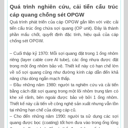
Quá trình nghiên cứu, cải tiến cấu trúc
cáp quang chống sét OPGW
Quá trình phát triển của cáp OPGW gắn liền với việc cải
tiến cấu trúc ống chứa sợi quang (OP unit). Đây là thành
phần mấu chốt, quyết định đặc tính, hiệu quả của cáp
chống sét OPGW.
– Cuối thập kỷ 1970: Mỗi sợi quang đặt trong 1 ống nhôm
riêng (layer cable core Al tube), các ống nhựa được đặt
trong một ống nhôm bảo vệ. Thiết kế này có hạn chế lớn
về số sợi quang cũng như đường kính cáp dẫn đến khả
năng chịu dòng ngắn mạch thấp.
– Đầu những năm 1980: người ta nghiên cứu và cải tiến
bằng cách đặt sợi quang trong một lõi nhôm trung tâm có
khe xẻ rãnh, bên ngoài được bảo vệ bởi 1 ống nhôm.
Thiết kế này cải tiến về công nghệ sản xuất nhưng vẫn tồn
tại những hạn chế của dòng cáp cũ.
– Cho đến những năm 1990: người ta sử dụng các sợi
quang được bọc (coating) tốt hơn đưa vào trong ống lỏng