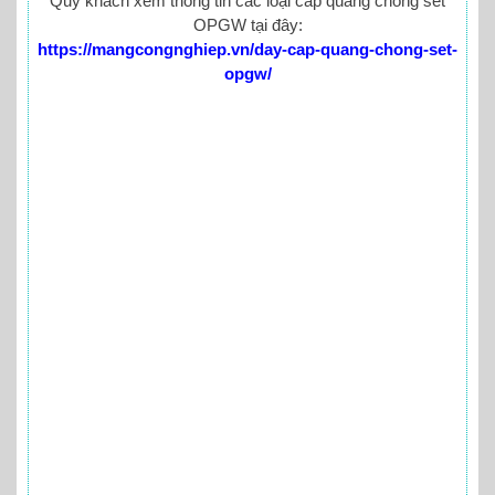
Quý khách xem thông tin các loại cáp quang chống sét
OPGW tại đây:
https://mangcongnghiep.vn/day-cap-quang-chong-set-
opgw/