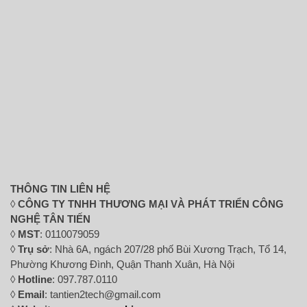
THÔNG TIN LIÊN HỆ
◊
CÔNG TY TNHH THƯƠNG MẠI VÀ PHÁT TRIỂN CÔNG
NGHỆ TÂN TIẾN
◊
MST
: 0110079059
◊
Trụ sở
: Nhà 6A, ngách 207/28 phố Bùi Xương Trạch, Tổ 14,
Phường Khương Đình, Quận Thanh Xuân, Hà Nội
◊
Hotline
: 097.787.0110
◊
Email
: tantien2tech@gmail.com