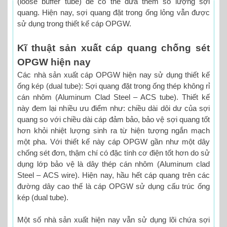
(loose buffer tube) để có thể đưa thêm số lượng sợi
quang. Hiện nay, sợi quang đặt trong ống lỏng vẫn được
sử dụng trong thiết kế cáp OPGW.
Kĩ thuật sản xuất cáp quang chống sét
OPGW hiện nay
Các nhà sản xuất cáp OPGW hiện nay sử dụng thiết kế
ống kép (dual tube): Sợi quang đặt trong ống thép không rỉ
cán nhôm (Aluminum Clad Steel – ACS tube). Thiết kế
này đem lại nhiều ưu điểm như: chiều dài dôi dư của sợi
quang so với chiều dài cáp đảm bảo, bảo vệ sợi quang tốt
hơn khỏi nhiệt lượng sinh ra từ hiện tượng ngắn mạch
một pha. Với thiết kế này cáp OPGW gần như một dây
chống sét đơn, thậm chí có đặc tính cơ điện tốt hơn do sử
dụng lớp bảo vệ là dây thép cán nhôm (Aluminum clad
Steel – ACS wire). Hiện nay, hầu hết cáp quang trên các
đường dây cao thế là cáp OPGW sử dụng cấu trúc ống
kép (dual tube).
Một số nhà sản xuất hiện nay vẫn sử dụng lõi chứa sợi