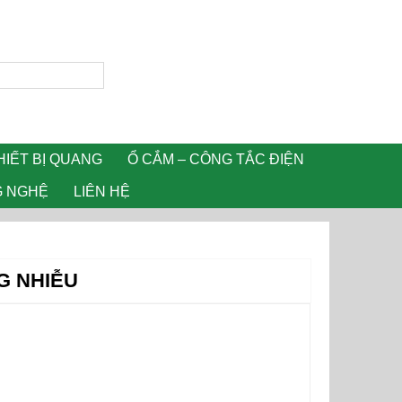
HIẾT BỊ QUANG
Ổ CẮM – CÔNG TẮC ĐIỆN
G NGHỆ
LIÊN HỆ
G NHIỄU