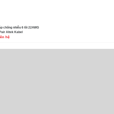
p chống nhiễu 6 lõi 22AWG
Pair Altek Kabel
iên hệ