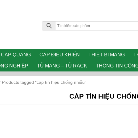
CÁP QUANG
CÁP ĐIỀU KHIỂN
THIẾT BỊ MẠNG
T
ÔNG NGHIỆP
TỦ MẠNG – TỦ RACK
THÔNG TIN CÔN
/ Products tagged “cáp tín hiệu chống nhiễu”
CÁP TÍN HIỆU CHỐN