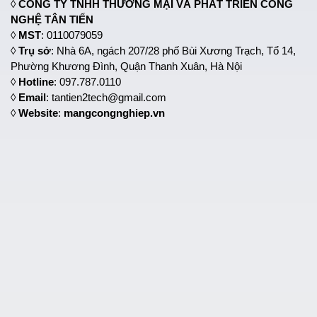
◊
CÔNG TY TNHH THƯƠNG MẠI VÀ PHÁT TRIỂN CÔNG
NGHỆ TÂN TIẾN
◊
MST
: 0110079059
◊
Trụ sở
: Nhà 6A, ngách 207/28 phố Bùi Xương Trạch, Tổ 14,
Phường Khương Đình, Quận Thanh Xuân, Hà Nội
◊
Hotline
: 097.787.0110
◊
Email
: tantien2tech@gmail.com
◊
Website
:
mangcongnghiep.vn