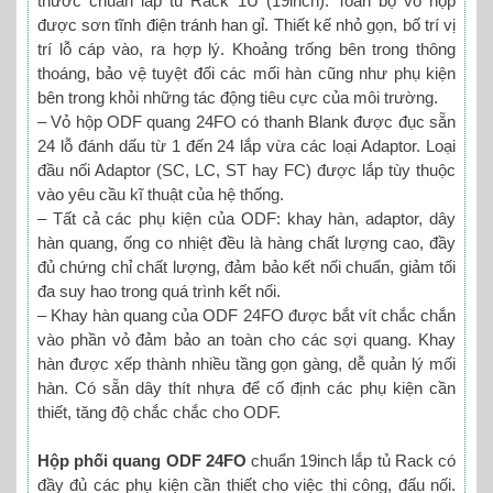
thước chuẩn lắp tủ Rack 1U (19inch). Toàn bộ vỏ hộp
được sơn tĩnh điện tránh han gỉ. Thiết kế nhỏ gọn, bố trí vị
trí lỗ cáp vào, ra hợp lý. Khoảng trống bên trong thông
thoáng, bảo vệ tuyệt đối các mối hàn cũng như phụ kiện
bên trong khỏi những tác động tiêu cực của môi trường.
– Vỏ hộp ODF quang 24FO có thanh Blank được đục sẵn
24 lỗ đánh dấu từ 1 đến 24 lắp vừa các loại Adaptor. Loại
đầu nối Adaptor (SC, LC, ST hay FC) được lắp tùy thuộc
vào yêu cầu kĩ thuật của hệ thống.
– Tất cả các phụ kiện của ODF: khay hàn, adaptor, dây
hàn quang, ống co nhiệt đều là hàng chất lượng cao, đầy
đủ chứng chỉ chất lượng, đảm bảo kết nối chuẩn, giảm tối
đa suy hao trong quá trình kết nối.
– Khay hàn quang của ODF 24FO được bắt vít chắc chắn
vào phần vỏ đảm bảo an toàn cho các sợi quang. Khay
hàn được xếp thành nhiều tầng gọn gàng, dễ quản lý mối
hàn. Có sẵn dây thít nhựa để cố định các phụ kiện cần
thiết, tăng độ chắc chắc cho ODF.
Hộp phối quang ODF 24FO
chuẩn 19inch lắp tủ Rack có
đầy đủ các phụ kiện cần thiết cho việc thi công, đấu nối.