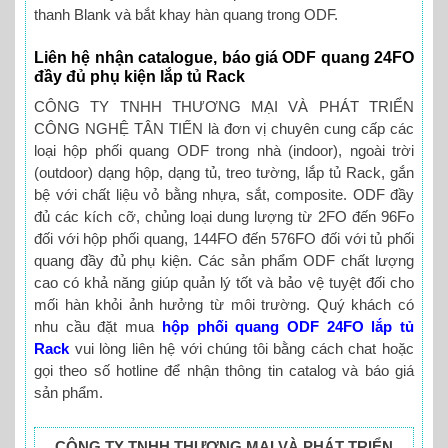
thanh Blank và bắt khay hàn quang trong ODF.
Liên hệ nhận catalogue, báo giá ODF quang 24FO
đầy đủ phụ kiện lắp tủ Rack
CÔNG TY TNHH THƯƠNG MẠI VÀ PHÁT TRIỂN
CÔNG NGHỆ TÂN TIẾN là đơn vị chuyên cung cấp các
loại hộp phối quang ODF trong nhà (indoor), ngoài trời
(outdoor) dạng hộp, dạng tủ, treo tường, lắp tủ Rack, gắn
bệ với chất liệu vỏ bằng nhựa, sắt, composite. ODF đầy
đủ các kích cỡ, chủng loại dung lượng từ 2FO đến 96Fo
đối với hộp phối quang, 144FO đến 576FO đối với tủ phối
quang đầy đủ phụ kiện. Các sản phẩm ODF chất lượng
cao có khả năng giúp quản lý tốt và bảo vệ tuyệt đối cho
mối hàn khỏi ảnh hưởng từ môi trường. Quý khách có
nhu cầu đặt mua
hộp phối quang ODF 24FO lắp tủ
Rack
vui lòng liên hệ với chúng tôi bằng cách chat hoặc
gọi theo số hotline để nhận thông tin catalog và báo giá
sản phẩm.
CÔNG TY TNHH THƯƠNG MẠI VÀ PHÁT TRIỂN