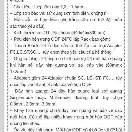
4,45cm
– Chất liệu: Thép tấm dày 1,2 – 1,5mm.
– Lớp sơn bảo vệ: sử dụng sơn tĩnh điện, chống rỉ
– Màu sắc vỏ hộp: Màu ghi, trắng sữa (có thể đặt màu
sắc theo yêu cầu)
– Kích thước vỏ: 1U tiêu chuẩn (440x45x300mm)
+ Phụ kiện bên trong ODF 24FO lắp Rack bao gồm:
– Thanh Blank: 24 lỗ đục sẵn có thể lắp các loại Adapter
FC,LC,ST,SC,… tùy chọn theo yêu cầu của hệ thống.
– Ống co nhiệt: 24 ống co nhiệt bảo vệ 24 mối hàn quang
khi hàn nối dây hàn quang với sợi cáp vào (60mmx
1x2mm)
– Adapter: gồm 24 Adapter chuẩn SC, LC, ST, FC,… tùy
chọn lắp vào thanh Blank của vỏ hộp ODF
– Dây hàn quang: 24 dây hàn quang loại sợi quang
Singlemode hoặc Multimode, đường kính tùy chọn
0.9mm, 2.0mm, 3,0mm.
– Khay hàn quang: chứa dây hàn quang và bảo vệ các
mối hàn. Có thể lắp nhiều khay trong một hộp ODF xếp
chồng lên nhau.
– Ốc vít, dây thít nhựa: Mỗi hộp ODF có 4 bộ ốc vít để bắt