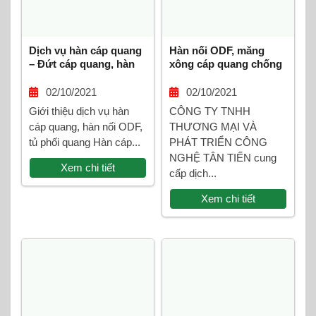
Dịch vụ hàn cáp quang
Hàn nối ODF, măng
– Đứt cáp quang, hàn
xông cáp quang chống
ODF, tủ phối quang,
sét OPGW
phòng server
02/10/2021
02/10/2021
Giới thiệu dịch vụ hàn
CÔNG TY TNHH
cáp quang, hàn nối ODF,
THƯƠNG MẠI VÀ
tủ phối quang Hàn cáp...
PHÁT TRIỂN CÔNG
NGHỆ TÂN TIẾN cung
Xem chi tiết
cấp dịch...
Xem chi tiết