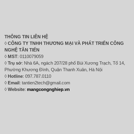
THÔNG TIN LIÊN HỆ
◊
CÔNG TY TNHH THƯƠNG MẠI VÀ PHÁT TRIỂN CÔNG
NGHỆ TÂN TIẾN
◊
MST
: 0110079059
◊
Trụ sở
: Nhà 6A, ngách 207/28 phố Bùi Xương Trạch, Tổ 14,
Phường Khương Đình, Quận Thanh Xuân, Hà Nội
◊
Hotline
: 097.787.0110
◊
Email
: tantien2tech@gmail.com
◊
Website
:
mangcongnghiep.vn