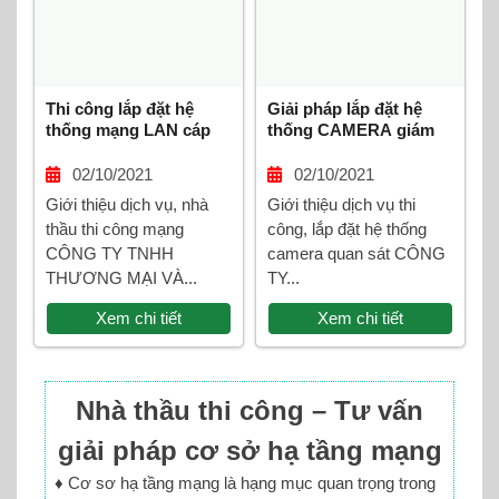
Thi công lắp đặt hệ
Giải pháp lắp đặt hệ
thống mạng LAN cáp
thống CAMERA giám
quang cho dự án, tòa
sát nhà riêng, văn
nhà văn phòng, khu
phòng, tòa nhà, nhà
02/10/2021
02/10/2021
công nghiệp
máy, khu công nghiệp
Giới thiệu dịch vụ, nhà
Giới thiệu dịch vụ thi
thầu thi công mạng
công, lắp đặt hệ thống
CÔNG TY TNHH
camera quan sát CÔNG
THƯƠNG MẠI VÀ...
TY...
Xem chi tiết
Xem chi tiết
Nhà thầu thi công – Tư vấn
giải pháp cơ sở hạ tầng mạng
♦ Cơ sơ hạ tầng mạng là hạng mục quan trọng trong