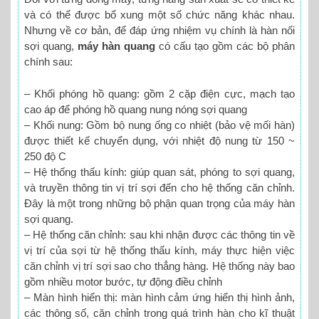
và có thể được bổ xung một số chức năng khác nhau.
Nhưng về cơ bản, để đáp ứng nhiệm vụ chính là hàn nối
sợi quang,
máy hàn quang
có cấu tạo gồm các bộ phân
chính sau:
– Khối phóng hồ quang: gồm 2 cặp điện cực, mạch tạo
cao áp để phóng hồ quang nung nóng sợi quang
– Khối nung: Gồm bộ nung ống co nhiệt (bảo vệ mối hàn)
được thiết kế chuyển dụng, với nhiệt độ nung từ 150 ~
250 độ C
– Hệ thống thấu kính: giúp quan sát, phóng to sợi quang,
và truyền thông tin vị trí sợi đến cho hệ thống căn chỉnh.
Đây là một trong những bộ phận quan trọng của máy hàn
sợi quang.
– Hệ thống căn chỉnh: sau khi nhận được các thông tin về
vị trí của sợi từ hệ thống thấu kính, máy thực hiện việc
căn chỉnh vị trí sợi sao cho thẳng hàng. Hệ thống này bao
gồm nhiều motor bước, tự động điều chỉnh
– Màn hình hiển thị: màn hình cảm ứng hiển thị hình ảnh,
các thông số, căn chỉnh trong quá trình hàn cho kĩ thuật