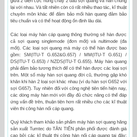
giữa 2 điện cực nung chảy 2 đầu sợi quang và hàn chúng
lại với nhau. Và tất nhiên còn có rất nhiều thao tác, kĩ thuật
chuyên môn khác để đảm bảo mối hàn quang đảm bảo
tiêu chuẩn và có thể hoạt động ổn định lâu dài.
Các loại máy hàn cáp quang thông thường sẽ hàn được
cả sợi quang singlemode (đơn mốt) và nultimode (đa
mốt). Các loại sợi quang mà máy có thể hàn được bao
gồm: SM(ITU-T G.652&G.657) / MM(ITU-T G.651) /
DS(ITU-T G.653) / NZDS(ITU-T G.655). Máy hàn quang
phải đảm bảo tương thích để có thể hàn được các loại sợi
trên. Một số máy hàn sợi quang đời cũ, thường gặp khó
khăn khi hàn 2 loại sợi khác nhau (ví dụ hàn sợi G652 với
sợi G657). Tuy nhiên đối với công nghệ tiên tiến hiện nay,
các dòng máy hàn mới với đầy đủ chức năng có thể đáp
ứng vấn đề trên, thuận tiện hơn rất nhiều cho các kĩ thuật
viên thi công hàn nối cáp quang.
Quý khách tham khảo sản phẩm máy hàn sợi quang hãng
sản xuất Tumtec do TÂN TIẾN phân phối được đánh giá
cao bởi các kĩ thuật thi công hàn nối cáp quang tại đây: