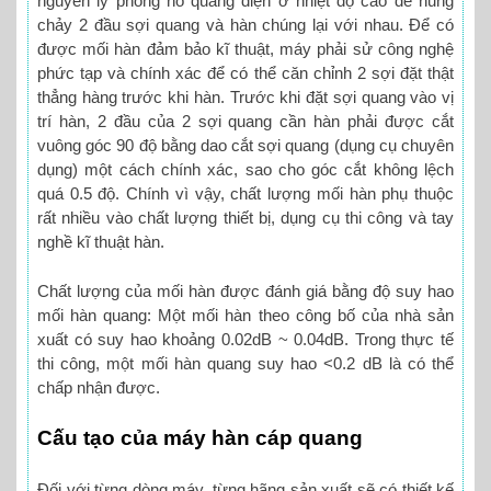
nguyên lý phóng hồ quang điện ở nhiệt độ cao để nung
chảy 2 đầu sợi quang và hàn chúng lại với nhau. Để có
được mối hàn đảm bảo kĩ thuật, máy phải sử công nghệ
phức tạp và chính xác để có thể căn chỉnh 2 sợi đặt thật
thẳng hàng trước khi hàn. Trước khi đặt sợi quang vào vị
trí hàn, 2 đầu của 2 sợi quang cần hàn phải được cắt
vuông góc 90 độ bằng dao cắt sợi quang (dụng cụ chuyên
dụng) một cách chính xác, sao cho góc cắt không lệch
quá 0.5 độ. Chính vì vậy, chất lượng mối hàn phụ thuộc
rất nhiều vào chất lượng thiết bị, dụng cụ thi công và tay
nghề kĩ thuật hàn.
Chất lượng của mối hàn được đánh giá bằng độ suy hao
mối hàn quang: Một mối hàn theo công bố của nhà sản
xuất có suy hao khoảng 0.02dB ~ 0.04dB. Trong thực tế
thi công, một mối hàn quang suy hao <0.2 dB là có thể
chấp nhận được.
Cấu tạo của máy hàn cáp quang
Đối với từng dòng máy, từng hãng sản xuất sẽ có thiết kế