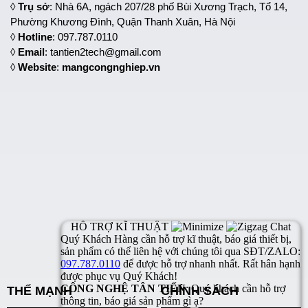
◊
Trụ sở
: Nhà 6A, ngách 207/28 phố Bùi Xương Trạch, Tổ 14,
Phường Khương Đình, Quận Thanh Xuân, Hà Nội
◊
Hotline
: 097.787.0110
◊
Email
: tantien2tech@gmail.com
◊
Website
:
mangcongnghiep.vn
THẾ MẠNH
CHÍNH SÁCH