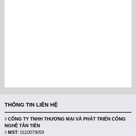
THÔNG TIN LIÊN HỆ
◊
CÔNG TY TNHH THƯƠNG MẠI VÀ PHÁT TRIỂN CÔNG
NGHỆ TÂN TIẾN
◊
MST
: 0110079059