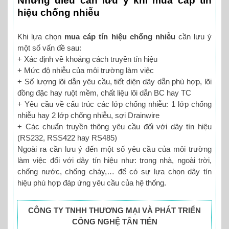
Những điều cần lưu ý khi mua cáp tín
hiệu chống nhiễu
Khi lựa chọn
mua cáp tín hiệu chống nhiễu
cần lưu ý
một số vấn đề sau:
+ Xác định về khoảng cách truyền tín hiệu
+ Mức độ nhiễu của môi trường làm việc
+ Số lượng lõi dẫn yêu cầu, tiết diện dây dẫn phù hợp, lõi
đồng đặc hay ruột mềm, chất liệu lõi dẫn BC hay TC
+ Yêu cầu về cấu trúc các lớp chống nhiễu: 1 lớp chống
nhiễu hay 2 lớp chống nhiễu, sợi Drainwire
+ Các chuẩn truyền thông yêu cầu đối với dây tín hiệu
(RS232, RSS422 hay RS485)
Ngoài ra cần lưu ý đến một số yêu cầu của môi trường
làm việc đối với dây tín hiệu như: trong nhà, ngoài trời,
chống nước, chống cháy,… để có sự lựa chọn dây tín
hiệu phù hợp đáp ứng yêu cầu của hệ thống.
CÔNG TY TNHH THƯƠNG MẠI VÀ PHÁT TRIỂN
CÔNG NGHỆ TÂN TIẾN