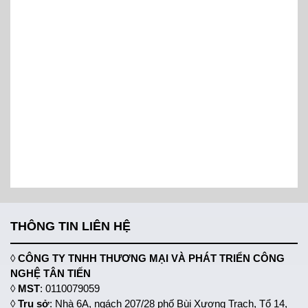
THÔNG TIN LIÊN HỆ
◊
CÔNG TY TNHH THƯƠNG MẠI VÀ PHÁT TRIỂN CÔNG
NGHỆ TÂN TIẾN
◊
MST
: 0110079059
◊
Trụ sở
: Nhà 6A, ngách 207/28 phố Bùi Xương Trạch, Tổ 14,