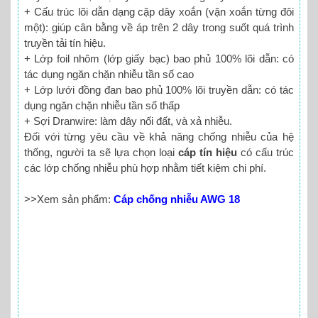
+ Cấu trúc lõi dẫn dạng cặp dây xoắn (vặn xoắn từng đôi
một): giúp cân bằng về áp trên 2 dây trong suốt quá trình
truyền tải tín hiệu.
+ Lớp foil nhôm (lớp giấy bạc) bao phủ 100% lõi dẫn: có
tác dụng ngăn chặn nhiễu tần số cao
+ Lớp lưới đồng đan bao phủ 100% lõi truyền dẫn: có tác
dụng ngăn chặn nhiễu tần số thấp
+ Sợi Dranwire: làm dây nối đất, và xả nhiễu.
Đối với từng yêu cầu về khả năng chống nhiễu của hệ
thống, người ta sẽ lựa chọn loại
cáp tín hiệu
có cấu trúc
các lớp chống nhiễu phù hợp nhằm tiết kiệm chi phí.
>>Xem sản phẩm:
Cáp chống nhiễu AWG 18