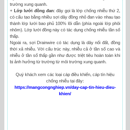
trường xung quanh.
+
Lớp lưới đồng đan
: đây gọi là lớp chống nhiễu thứ 2,
có cấu tạo bằng nhiều sợi dây đồng nhỏ đan vào nhau tạo
thành lớp lưới bao phủ 100% lõi dẫn (phía ngoài lớp phôi
nhôm). Lớp lưới đồng này có tác dụng chống nhiễu tần số
thấp.
Ngoài ra, sợi Drainwire có tác dụng là dây nối đất, đồng
thời xả nhiễu. Với cấu trúc này, nhiễu cả ở tần số cao và
nhiễu ở tần số thấp gần như được triệt tiêu hoàn toàn khi
bị ảnh hưởng từ trường từ môi trường xung quanh.
Quý khách xem các loại cáp điều khiển, cáp tín hiệu
chống nhiễu tại đây:
https://mangcongnghiep.vn/day-cap-tin-hieu-dieu-
khien/