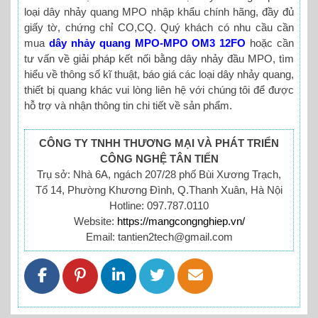
loại dây nhảy quang MPO nhập khẩu chính hãng, đầy đủ
giấy tờ, chứng chỉ CO,CQ. Quý khách có nhu cầu cần
mua
dây nhảy quang MPO-MPO OM3 12FO
hoặc cần
tư vấn về giải pháp kết nối bằng dây nhảy đầu MPO, tìm
hiểu về thông số kĩ thuật, báo giá các loại dây nhảy quang,
thiết bị quang khác vui lòng liên hệ với chúng tôi để được
hỗ trợ và nhận thông tin chi tiết về sản phẩm.
CÔNG TY TNHH THƯƠNG MẠI VÀ PHÁT TRIỂN
CÔNG NGHỆ TÂN TIẾN
Trụ sở: Nhà 6A, ngách 207/28 phố Bùi Xương Trạch,
Tổ 14, Phường Khương Đình, Q.Thanh Xuân, Hà Nội
Hotline: 097.787.0110
Website:
https://mangcongnghiep.vn/
Email: tantien2tech@gmail.com