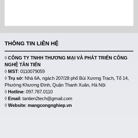
THÔNG TIN LIÊN HỆ
◊
CÔNG TY TNHH THƯƠNG MẠI VÀ PHÁT TRIỂN CÔNG
NGHỆ TÂN TIẾN
◊
MST
: 0110079059
◊
Trụ sở
: Nhà 6A, ngách 207/28 phố Bùi Xương Trạch, Tổ 14,
Phường Khương Đình, Quận Thanh Xuân, Hà Nội
◊
Hotline
: 097.787.0110
◊
Email
: tantien2tech@gmail.com
◊
Website
:
mangcongnghiep.vn