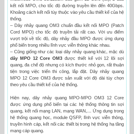
kết nối MPO, cho tốc độ đường truyền lên đến 40Gbps.
Khoảng cách kết nối tùy thuộc vào yêu cầu thiết kế của hệ
thống.
– Dây nhảy quang OM3 chuẩn đầu kết nối MPO (Patch
Cord MPO) cho tốc độ truyền tải rất cao. Với ưu điểm
vượt trội về tốc độ, dây nhảy đầu MPO được ứng dụng
phổ biến trong nhiều lĩnh vực viễn thông khác nhau.
– Cũng giống như các loại dây nhảy quang khác, mặc dù
dây MPO 12 Core OM3
được thiết kế với 12 lõi sợi
quang, đa chế độ nhưng có kích thước nhỏ gọn, rất thuận
tiện trong việc triển thi công, lắp đặt. Dây nhảy quang
MPO 12 Core OM3 được sản xuất với độ dài tùy chọn
theo yêu cầu thiết kế của hệ thống.
Hiện nay, dây nhảy quang MPO-MPO OM3 12 Core
được ứng dụng phổ biến tại các hệ thống thông tin sợi
quang, kết nối mạng LAN, mạng WAN,… Ứng dụng trong
hệ thống quang học, module QSFP, lĩnh vực viễn thông,
truyền hình cáp, kết nối các thiết bị trong hệ thống hạ tầng
mạng cáp quang.