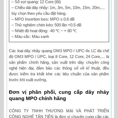
– Số sợi quang: 12 Core (lõi)
– Chiều dài dây nhảy: 1m, 3m, 5m, 10m, 15m, 20m,…
tùy chọn theo yêu cầu đặt hàng.
– MPO Insertion loss: MPO ≤ 0.6 dB
– Thử nghiệm chèn kéo: 500 lần <0.5 dB
– Nhiệt độ hoạt động: -40 ℃ ~ + 80 ℃
– Màu sắc: Màu xanh
Các loại dây nhảy quang OM3 MPO / UPC-4x LC đa chế
độ OM3 MPO / UPC, loại 8 Core, 12 Core, 24 Core,… là
sản phẩm chính hãng, sản xuất trên dây chuyền công
nghệ hiện đại, đảm bảo các thông số về kĩ thuật, đều
được kiểm tra khắt khe các tiêu chuẩn của sản phẩm
trước khi xuất xưởng.
Đơn vị phân phối, cung cấp dây nhảy
quang MPO chính hãng
CÔNG TY TNHH THƯƠNG MẠI VÀ PHÁT TRIỂN
CÔNG NGHỆ TÂN TIẾN là đơn vị chuyên cung cấp các