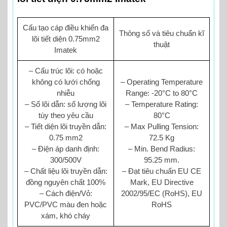
Cấu tạo cáp điều khiển đa
Thông số và tiêu chuẩn kĩ
lõi tiết diện 0.75mm2
thuật
Imatek
– Cấu trúc lõi: có hoặc
không có lưới chống
– Operating Temperature
nhiễu
Range: -20°C to 80°C
– Số lõi dẫn: số lượng lõi
– Temperature Rating:
tùy theo yêu cầu
80°C
– Tiết diện lõi truyền dẫn:
– Max Pulling Tension:
0.75 mm2
72.5 Kg
– Điện áp danh định:
– Min. Bend Radius:
300/500V
95.25 mm.
– Chất liệu lõi truyền dẫn:
– Đạt tiêu chuẩn EU CE
đồng nguyên chất 100%
Mark, EU Directive
– Cách điện/Vỏ:
2002/95/EC (RoHS), EU
PVC/PVC màu đen hoặc
RoHS
xám, khó cháy