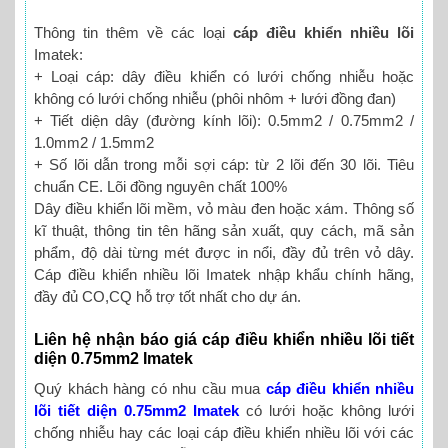
Thông tin thêm về các loại
cáp điều khiển nhiều lõi
Imatek:
+ Loại cáp: dây điều khiển có lưới chống nhiễu hoặc
không có lưới chống nhiễu (phôi nhôm + lưới đồng đan)
+ Tiết diện dây (đường kính lõi): 0.5mm2 / 0.75mm2 /
1.0mm2 / 1.5mm2
+ Số lõi dẫn trong mỗi sợi cáp: từ 2 lõi đến 30 lõi. Tiêu
chuẩn CE. Lõi đồng nguyên chất 100%
Dây điều khiển lõi mềm, vỏ màu đen hoặc xám. Thông số
kĩ thuật, thông tin tên hãng sản xuất, quy cách, mã sản
phẩm, độ dài từng mét được in nổi, đầy đủ trên vỏ dây.
Cáp điều khiển nhiều lõi Imatek nhập khẩu chính hãng,
đầy đủ CO,CQ hỗ trợ tốt nhất cho dự án.
Liên hệ nhận báo giá cáp điều khiển nhiều lõi tiết
diện 0.75mm2 Imatek
Quý khách hàng có nhu cầu mua
cáp điều khiển nhiều
lõi tiết diện 0.75mm2 Imatek
có lưới hoặc không lưới
chống nhiễu hay các loại cáp điều khiển nhiều lõi với các