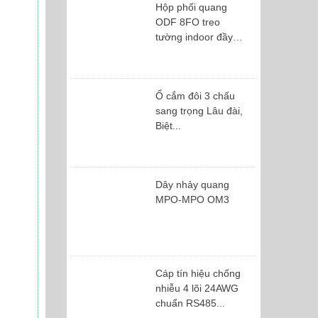
Hộp phối quang
ODF 8FO treo
tường indoor đầy
đủ...
Ổ cắm đôi 3 chấu
sang trọng Lâu đài,
Biệt...
Dây nhảy quang
MPO-MPO OM3
Cáp tín hiệu chống
nhiễu 4 lõi 24AWG
chuẩn RS485...