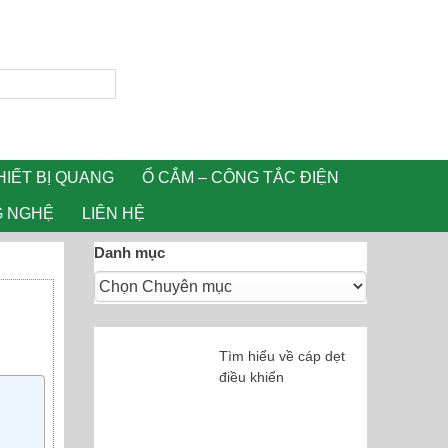
HIẾT BỊ QUANG
Ổ CẮM – CÔNG TẮC ĐIỆN
G NGHỆ
LIÊN HỆ
Danh mục
Tìm hiểu về cáp dẹt
điều khiển