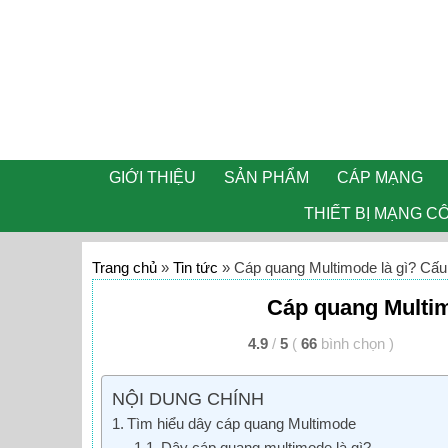
GIỚI THIỆU
SẢN PHẨM
CÁP MẠNG
THIẾT BỊ MẠNG C
Trang chủ
»
Tin tức
»
Cáp quang Multimode là gì? Cấu
Cáp quang Multim
4.9
/
5
(
66
bình chọn
)
NỘI DUNG CHÍNH
Tìm hiểu dây cáp quang Multimode
Dây cáp quang multimode là gì?