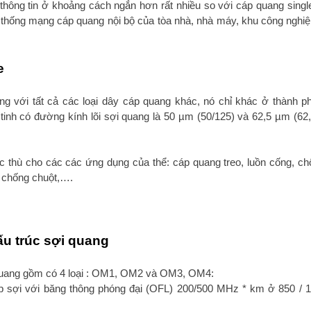
thông tin ở khoảng cách ngắn hơn rất nhiều so với cáp quang sing
thống mạng cáp quang nội bộ của tòa nhà, nhà máy, khu công nghiệ
e
g với tất cả các loại dây cáp quang khác, nó chỉ khác ở thành p
nh có đường kính lõi sợi quang là 50 µm (50/125) và 62,5 µm (62,
 thù cho các các ứng dụng của thể: cáp quang treo, luồn cống, ch
 chống chuột,….
ấu trúc sợi quang
 quang gồm có 4 loại : OM1, OM2 và OM3, OM4:
p sợi với băng thông phóng đại (OFL) 200/500 MHz * km ở 850 /