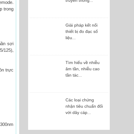
truyền thông...
lemode.
p trong
Giải pháp kết nối
thiết bị đo đạc số
liệu...
hần sợi
5/125),
Tìm hiểu về nhiễu
âm tần, nhiễu cao
ôn trực
tần tác...
Các loại chứng
nhận tiêu chuẩn đối
với dây cáp...
 1300nm