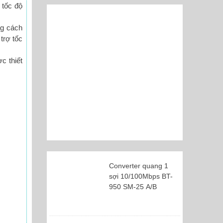
 tốc độ
ng cách
trợ tốc
c thiết
Converter quang 1
sợi 10/100Mbps BT-
950 SM-25 A/B