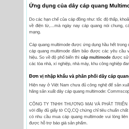
Ứng dụng của dây cáp quang Multim
Do các hạn chế của cáp đồng như: tốc độ thấp, khoản
về điện từ,…mà ngày nay cáp quang nói chung, cá
mạng.
Cáp quang multimode được ứng dụng hầu hết trong c
cáp quang multimode đảm bảo được các yêu cầu về
hiệu. So về độ phổ biến thì
cáp multimode
được sử d
các tòa nhà, xí nghiệp, nhà máy, khu công nghiệp đ
Đơn vị nhập khẩu và phân phối dây cáp quan
Hiện nay ở Việt Nam chưa đủ công nghệ để sản xuấ
hãng sản xuất dây cáp quang multimode: Commscope
CÔNG TY TNHH THƯƠNG MẠI VÀ PHÁT TRIỂN CÔ
với đầy đủ giấy tờ CQ,CQ chứng chỉ tiêu chuẩn chất 
có nhu cầu mua cáp quang multimode vui lòng liên h
được hỗ trợ báo giá sản phẩm.