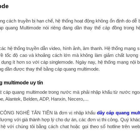
ode
g cách truyền bị hạn chế, hệ thống hoạt động không ổn định do dễ b
p quang Multimode nói riêng đang dần thay thế cáp đồng trong h
ác hệ thống truyền dẫn video, hình ảnh, âm thanh. Hệ thống mạng 
 tốc độ cao và khoảng cách lớn mà không làm giảm chất lượng 
ụng ít hơn so với cáp singlemode. Ngày nay, hệ thống mạng nội b
ang dần được thay thế bằng cáp quang multimode.
g multimode uy tín
t cáp quang multimode trong nước mà phải nhập khẩu từ nước ngo
, Alantek, Belden, ADP, Hanxin, Necero,…
NG NGHỆ TÂN TIẾN là đơn vị nhập khẩu
dây cáp quang mul
lượng với giá thành hợp lý cho dự án, các đơn vị thi công. Quý khá
ệ với chúng tôi bằng cách chat hoặc gọi theo số hotline trên web