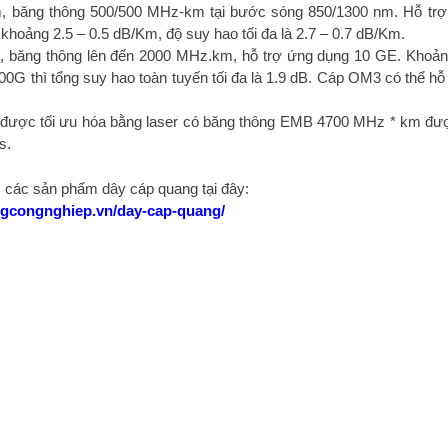
, băng thông 500/500 MHz-km tại bước sóng 850/1300 nm. Hỗ trợ
hoảng 2.5 – 0.5 dB/Km, độ suy hao tối đa là 2.7 – 0.7 dB/Km.
, băng thông lên đến 2000 MHz.km, hỗ trợ ứng dụng 10 GE. Khoả
00G thì tổng suy hao toàn tuyến tối đa là 1.9 dB. Cáp OM3 có thể hỗ 
được tối ưu hóa bằng laser có băng thông EMB 4700 MHz * km đượ
s.
các sản phẩm dây cáp quang tại đây:
ngcongnghiep.vn/day-cap-quang/