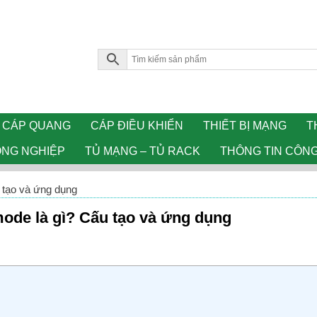
CÁP QUANG
CÁP ĐIỀU KHIỂN
THIẾT BỊ MẠNG
T
ÔNG NGHIỆP
TỦ MẠNG – TỦ RACK
THÔNG TIN CÔN
 tạo và ứng dụng
ode là gì? Cấu tạo và ứng dụng