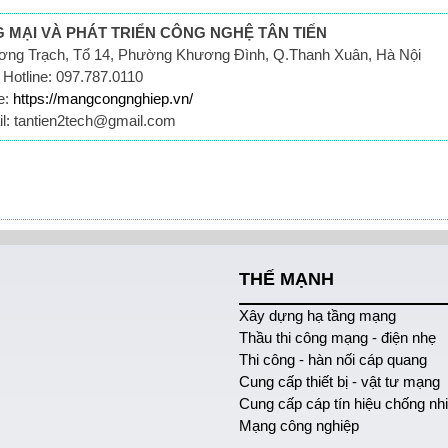
MẠI VÀ PHÁT TRIỂN CÔNG NGHỆ TÂN TIẾN
ương Trạch, Tổ 14, Phường Khương Đình, Q.Thanh Xuân, Hà Nội
Hotline: 097.787.0110
e:
https://mangcongnghiep.vn/
l: tantien2tech@gmail.com
THẾ MẠNH
Xây dựng hạ tầng mạng
Thầu thi công mạng - điện nhẹ
Thi công - hàn nối cáp quang
Cung cấp thiết bị - vật tư mạng
Cung cấp cáp tín hiệu chống nh
Mạng công nghiệp