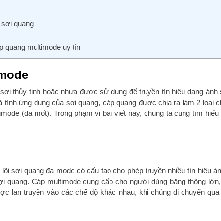
 sợi quang
p quang multimode uy tín
imode
g sợi thủy tinh hoặc nhựa được sử dụng để truyền tín hiệu dạng ánh 
 tính ứng dụng của sợi quang, cáp quang được chia ra làm 2 loại ch
ode (đa mốt). Trong phạm vi bài viết này, chúng ta cùng tìm hiểu
lõi sợi quang đa mode có cấu tạo cho phép truyền nhiều tín hiệu á
ợi quang. Cáp multimode cung cấp cho người dùng băng thông lớn,
c lan truyền vào các chế độ khác nhau, khi chúng di chuyển qua 