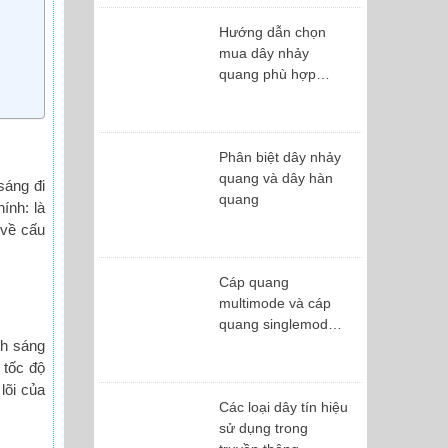
Hướng dẫn chọn
mua dây nhảy
quang phù hợp
cho...
Phân biệt dây nhảy
quang và dây hàn
sáng đi
quang
ính: là
 về cấu
Cáp quang
multimode và cáp
quang singlemode
nh sáng
khác nhau ở...
 tốc độ
lõi của
Các loại dây tín hiệu
sử dụng trong