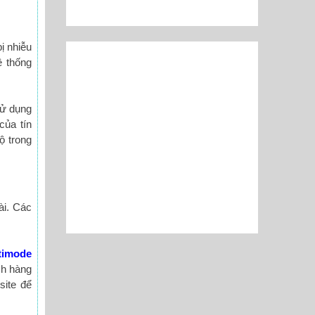
ị nhiễu
ệ thống
sử dụng
của tín
ộ trong
ài. Các
timode
ch hàng
site để