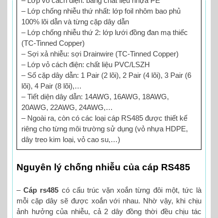
– Lớp vỏ cách điện: bằng chất liệu nhựa PE
– Lớp chống nhiễu thứ nhất: lớp foil nhôm bao phủ
100% lõi dẫn và từng cặp dây dẫn
– Lớp chống nhiễu thứ 2: lớp lưới đồng đan mạ thiếc
(TC-Tinned Copper)
– Sợi xả nhiễu: sợi Drainwire (TC-Tinned Copper)
– Lớp vỏ cách điện: chất liệu PVC/LSZH
– Số cặp dây dẫn: 1 Pair (2 lõi), 2 Pair (4 lõi), 3 Pair (6
lõi), 4 Pair (8 lõi),…
– Tiết diện dây dẫn: 14AWG, 16AWG, 18AWG,
20AWG, 22AWG, 24AWG,…
– Ngoài ra, còn có các loại cáp RS485 được thiết kế
riêng cho từng môi trường sử dụng (vỏ nhựa HDPE,
dây treo kim loại, vỏ cao su,…)
Nguyên lý chống nhiễu của cáp RS485
–
Cáp rs485
có cấu trúc vặn xoắn từng đôi một, tức là
mỗi cặp dây sẽ được xoắn với nhau. Nhờ vậy, khi chịu
ảnh hưởng của nhiễu, cả 2 dây đồng thời đều chịu tác