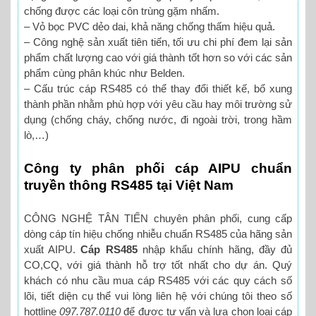
chống được các loại côn trùng gặm nhấm.
– Vỏ bọc PVC dẻo dai, khả năng chống thấm hiệu quả.
– Công nghệ sản xuất tiên tiến, tối ưu chi phí đem lại sản
phẩm chất lượng cao với giá thành tốt hơn so với các sản
phẩm cùng phân khúc như Belden.
– Cấu trúc cáp RS485 có thể thay đổi thiết kế, bổ xung
thành phần nhằm phù hợp với yêu cầu hay môi trường sử
dụng (chống cháy, chống nước, đi ngoài trời, trong hầm
lò,…)
Công ty phân phối cáp AIPU chuẩn
truyền thông RS485 tại Việt Nam
CÔNG NGHỆ TÂN TIẾN chuyên phân phối, cung cấp
dòng cáp tín hiệu chống nhiễu chuẩn RS485 của hãng sản
xuất AIPU.
Cáp RS485
nhập khẩu chính hãng, đầy đủ
CO,CQ, với giá thành hỗ trợ tốt nhất cho dự án. Quý
khách có nhu cầu mua cáp RS485 với các quy cách số
lõi, tiết diện cụ thể vui lòng liên hệ với chúng tôi theo số
hottline
097.787.0110
để được tư vấn và lựa chọn loại cáp