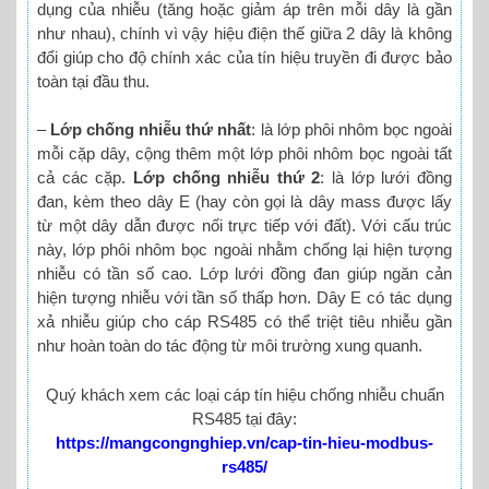
dụng của nhiễu (tăng hoặc giảm áp trên mỗi dây là gần
như nhau), chính vì vậy hiệu điện thế giữa 2 dây là không
đổi giúp cho độ chính xác của tín hiệu truyền đi được bảo
toàn tại đầu thu.
–
Lớp chống nhiễu thứ nhất
: là lớp phôi nhôm bọc ngoài
mỗi cặp dây, cộng thêm một lớp phôi nhôm bọc ngoài tất
cả các cặp.
Lớp chống nhiễu thứ 2
: là lớp lưới đồng
đan, kèm theo dây E (hay còn gọi là dây mass được lấy
từ một dây dẫn được nối trực tiếp với đất). Với cấu trúc
này, lớp phôi nhôm bọc ngoài nhằm chống lại hiện tượng
nhiễu có tần số cao. Lớp lưới đồng đan giúp ngăn cản
hiện tượng nhiễu với tần số thấp hơn. Dây E có tác dụng
xả nhiễu giúp cho cáp RS485 có thể triệt tiêu nhiễu gần
như hoàn toàn do tác động từ môi trường xung quanh.
Quý khách xem các loại cáp tín hiệu chống nhiễu chuẩn
RS485 tại đây:
https://mangcongnghiep.vn/cap-tin-hieu-modbus-
rs485/