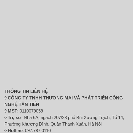
THÔNG TIN LIÊN HỆ
◊
CÔNG TY TNHH THƯƠNG MẠI VÀ PHÁT TRIỂN CÔNG
NGHỆ TÂN TIẾN
◊
MST
: 0110079059
◊
Trụ sở
: Nhà 6A, ngách 207/28 phố Bùi Xương Trạch, Tổ 14,
Phường Khương Đình, Quận Thanh Xuân, Hà Nội
◊
Hotline
: 097.787.0110