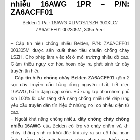
nhiễu 16AWG 1PR – P/N:
ZA6ACFF01
Belden 1-Pair 16AWG XLP/OS/LSZH 300XLC/
ZA6ACFF01 002305M, 305m/reel
– Cáp tín hiệu chống nhiễu Belden, P/N: ZA6ACFF01
003305M được sản xuất theo tiêu chuẩn chống cháy
LSZH. Cho phép làm việc tốt ở môi trường nhiệu độ cao.
Giảm thiểu nguy cơ hỏa hoạn xảy ra phát sinh từ dây
truyền tín hiệu.
–
Cáp tín hiệu chống cháy Belden ZA6ACFF01
gồm 2
sợi dây truyền dẫn bằng đồng nguyên chất, tiết diện
16AWG, bố trí dạng cặp xoắn. Bổ xung lớp phôi nhôm phủ
kín 100% lõi dẫn tăng khả năng chống nhiễu để đáp ứng
yêu cầu truyền dẫn tín hiệu ở những nơi có nhiễu điện từ
cao.
– Ngoài khả năng chống nhiễu,
dây chống cháy chống
nhiễu 16AWG
của Belden có lớp vỏ cháy chậm và khi
cháy không sinh ra khói độc khi xảy ra sự cố hỏa hoạn
ảnh hưởng đến môi trường cũng như sức khỏe con