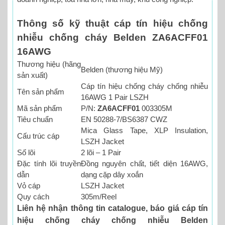
Thông số kỹ thuật cáp tín hiệu chống
nhiễu chống cháy Belden ZA6ACFF01
16AWG
Thương hiệu (hãng
Belden (thương hiệu Mỹ)
sản xuất)
Cáp tín hiệu chống cháy chống nhiễu
Tên sản phẩm
16AWG 1 Pair LSZH
Mã sản phẩm
P/N:
ZA6ACFF01
003305M
Tiêu chuẩn
EN 50288-7/BS6387 CWZ
Mica Glass Tape, XLP Insulation,
Cấu trúc cáp
LSZH Jacket
Số lõi
2 lõi – 1 Pair
Đặc tính lõi truyền
Đồng nguyên chất, tiết diện 16AWG,
dẫn
dạng cặp dây xoắn
Vỏ cáp
LSZH Jacket
Quy cách
305m/Reel
Liên hệ nhận thông tin catalogue, báo giá cáp tín
hiệu chống cháy chống nhiễu Belden