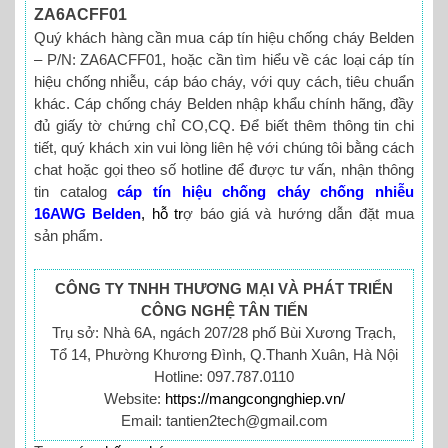
ZA6ACFF01
Quý khách hàng cần mua cáp tín hiệu chống cháy Belden
– P/N: ZA6ACFF01, hoặc cần tìm hiểu về các loại cáp tín
hiệu chống nhiễu, cáp báo cháy, với quy cách, tiêu chuẩn
khác. Cáp chống cháy Belden nhập khẩu chính hãng, đầy
đủ giấy tờ chứng chỉ CO,CQ. Để biết thêm thông tin chi
tiết, quý khách xin vui lòng liên hệ với chúng tôi bằng cách
chat hoặc gọi theo số hotline để được tư vấn, nhận thông
tin catalog
cáp tín hiệu chống cháy chống nhiễu
16AWG Belden
,
hỗ tr
ợ báo giá và hướng dẫn đặt mua
sản phẩm.
CÔNG TY TNHH THƯƠNG MẠI VÀ PHÁT TRIỂN
CÔNG NGHỆ TÂN TIẾN
Trụ sở: Nhà 6A, ngách 207/28 phố Bùi Xương Trạch,
Tổ 14, Phường Khương Đình, Q.Thanh Xuân, Hà Nội
Hotline: 097.787.0110
Website:
https://mangcongnghiep.vn/
Email: tantien2tech@gmail.com