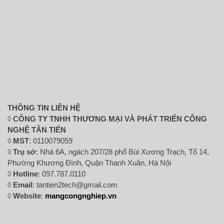
THÔNG TIN LIÊN HỆ
◊
CÔNG TY TNHH THƯƠNG MẠI VÀ PHÁT TRIỂN CÔNG
NGHỆ TÂN TIẾN
◊
MST
: 0110079059
◊
Trụ sở
: Nhà 6A, ngách 207/28 phố Bùi Xương Trạch, Tổ 14,
Phường Khương Đình, Quận Thanh Xuân, Hà Nội
◊
Hotline
: 097.787.0110
◊
Email
: tantien2tech@gmail.com
◊
Website
:
mangcongnghiep.vn