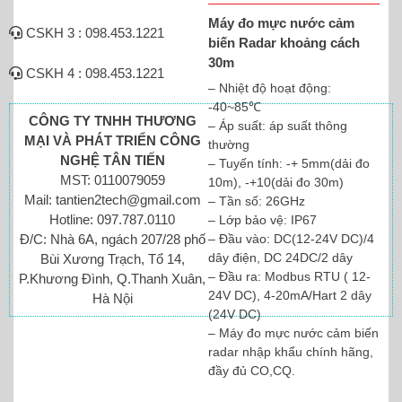
Máy đo mực nước cảm
CSKH 3 : 098.453.1221
biến Radar khoảng cách
30m
CSKH 4 : 098.453.1221
– Nhiệt độ hoạt động:
-40~85℃
CÔNG TY TNHH THƯƠNG
– Áp suất: áp suất thông
MẠI VÀ PHÁT TRIỂN CÔNG
thường
NGHỆ TÂN TIẾN
– Tuyến tính: -+ 5mm(dải đo
MST: 0110079059
10m), -+10(dải đo 30m)
Mail: tantien2tech@gmail.com
– Tần số: 26GHz
Hotline: 097.787.0110
– Lớp bảo vệ: IP67
– Đầu vào: DC(12-24V DC)/4
Đ/C: Nhà 6A, ngách 207/28 phố
dây điện, DC 24DC/2 dây
Bùi Xương Trạch, Tổ 14,
– Đầu ra: Modbus RTU ( 12-
P.Khương Đình, Q.Thanh Xuân,
24V DC), 4-20mA/Hart 2 dây
Hà Nội
(24V DC)
– Máy đo mực nước cảm biến
radar nhập khẩu chính hãng,
đầy đủ CO,CQ.