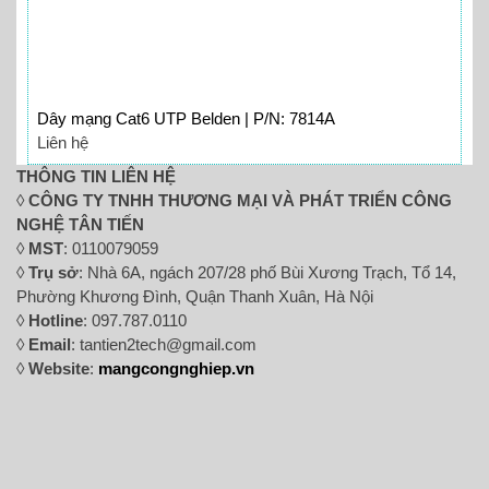
Dây mạng Cat6 UTP Belden | P/N: 7814A
Liên hệ
THÔNG TIN LIÊN HỆ
◊
CÔNG TY TNHH THƯƠNG MẠI VÀ PHÁT TRIỂN CÔNG
NGHỆ TÂN TIẾN
◊
MST
: 0110079059
◊
Trụ sở
: Nhà 6A, ngách 207/28 phố Bùi Xương Trạch, Tổ 14,
Phường Khương Đình, Quận Thanh Xuân, Hà Nội
◊
Hotline
: 097.787.0110
◊
Email
: tantien2tech@gmail.com
◊
Website
:
mangcongnghiep.vn