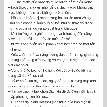
Đặc điểm của máy đo mực nước cảm biến radar
– kích thước ăng-ten nhỏ, dễ cài đặt, Radar không tiếp
xúc, không mài mòn, không sự ô nhiễm.
– Hầu như không bị ảnh hưởng bởi sự ăn mòn và bọt;
Hầu như không bị ảnh hưởng bởi những thay đổi trong
hơi nước, nhiệt độ và áp suất trong khí quyển.
– Môi trường bụi nghiêm trọng ít ảnh hưởng đến công
việc của người cao máy đo mức tần số.
– bước sóng ngắn hơn, phản xạ tốt hơn trên bề mặt rắn
nghiêng.
– Góc chùm nhỏ và năng lượng được tập trung, giúp tăng
cường khả năng tiếng vang và có lợi cho việc tránh các
vật gây nhiễu.
– Vùng mù đo lường nhỏ hơn, đối với phép đo bể nhỏ
cũng sẽ đạt kết quả tốt.
– Tỷ lệ nhiễu tín hiệu cao, ngay cả trong trường hợp dao
động cũng có thể thu được hiệu suất tốt hơn.
– Tần số cao, là lựa chọn đầu tiên để đo điện môi rắn và
thấp phương tiện liên tục.
– Bù nhiệt độ, giám sát thời gian thực của kho điện tử