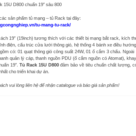
k 15U D800 chuẩn 19″ sâu 800
ác sản phẩm tủ mạng – tủ Rack tại đây:
ngcongnghiep.vn/tu-mang-tu-rack/
h 19″ (19inch) tương thích với các thiết bị mạng bắt rack, kích t
 điện, cấu trúc cửa lưới thông gió, hệ thống 4 bánh xe điều hướng
gồm có: 01 quạt thông gió công suất 24W, 01 ổ cắm 3 chấu. Ngoài r
thanh quản lý cáp, thanh nguồn PDU (ổ cắm nguồn có Atomat), khay
chuẩn 19″.
Tủ Rack 15U D800
đảm bảo về tiêu chuẩn chất lượng, c
hất cho triển khai dự án.
 khách vui lòng liên hệ để nhận catalogue và báo giá sản phẩm!