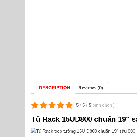
DESCRIPTION
Reviews (0)
5
/
5
(
5
bình chọn
)
Tủ Rack 15UD800 chuẩn 19″ s