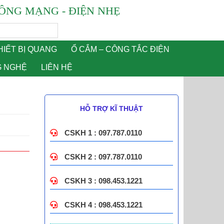
ÔNG MẠNG - ĐIỆN NHẸ
HIẾT BỊ QUANG
Ổ CẮM – CÔNG TẮC ĐIỆN
G NGHỆ
LIÊN HỆ
HỖ TRỢ KĨ THUẬT
CSKH 1 : 097.787.0110
CSKH 2 : 097.787.0110
CSKH 3 : 098.453.1221
CSKH 4 : 098.453.1221