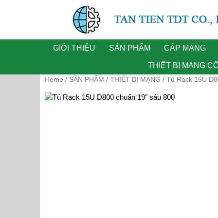
PHÂN PHỐI THIẾT BỊ MẠNG CHÍNH HÃNG
GIỚI THIỆU
SẢN PHẨM
CÁP MẠNG
THIẾT BỊ MẠNG C
Home
SẢN PHẨM
THIẾT BỊ MẠNG
/
/
/ Tủ Rack 15U D8