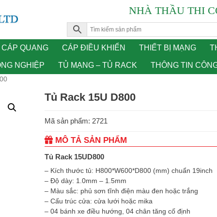
NHÀ THẦU THI C
CÁP QUANG
CÁP ĐIỀU KHIỂN
THIẾT BỊ MẠNG
T
ÔNG NGHIỆP
TỦ MẠNG – TỦ RACK
THÔNG TIN CÔN
00
Tủ Rack 15U D800
Mã sản phẩm: 2721
MÔ TẢ SẢN PHẨM
Tủ Rack 15UD800
– Kích thước tủ: H800*W600*D800 (mm) chuẩn 19inch
– Độ dày: 1.0mm – 1.5mm
– Màu sắc: phủ sơn tĩnh điện màu đen hoặc trắng
– Cấu trúc cửa: cửa lưới hoặc mika
– 04 bánh xe điều hướng, 04 chân tăng cố định