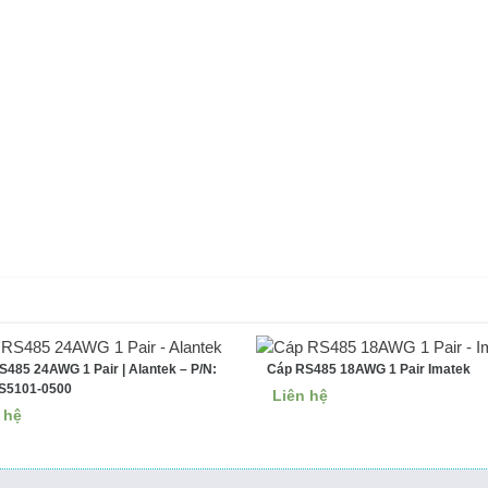
Sản phẩm liên quan
S485 24AWG 1 Pair | Alantek – P/N:
Cáp RS485 18AWG 1 Pair Imatek
S5101-0500
Liên hệ
 hệ