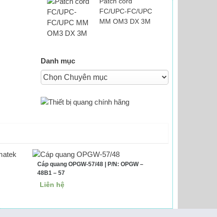
Patch cord
FC/UPC-FC/UPC
MM OM3 DX 3M
Danh mục
Cáp quang OPGW-57/48 | P/N: OPGW –
48B1 – 57
Liên hệ