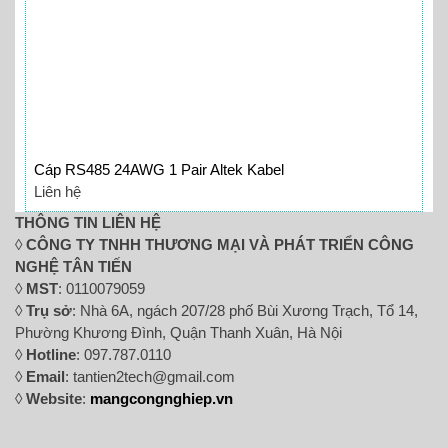
Cáp RS485 24AWG 1 Pair Altek Kabel
Liên hệ
THÔNG TIN LIÊN HỆ
◊
CÔNG TY TNHH THƯƠNG MẠI VÀ PHÁT TRIỂN CÔNG
NGHỆ TÂN TIẾN
◊
MST
: 0110079059
◊
Trụ sở
: Nhà 6A, ngách 207/28 phố Bùi Xương Trạch, Tổ 14,
Phường Khương Đình, Quận Thanh Xuân, Hà Nội
◊
Hotline
: 097.787.0110
◊
Email
: tantien2tech@gmail.com
◊
Website
:
mangcongnghiep.vn