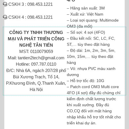
CSKH 3 : 098.453.1221
– Hãng sản xuất: 3M
– Xuất xứ: Việt Nam
CSKH 4 : 098.453.1221
– Loại sợi quang: Multimode
OM3 (đa mốt)
– Số sợi: 4 sợi (4FO)
CÔNG TY TNHH THƯƠNG
– Đầu kết nối: SC, LC, FC,
MẠI VÀ PHÁT TRIỂN CÔNG
ST,… tùy theo đặt hàng
NGHỆ TÂN TIẾN
– Độ dài: 1m, 2m, 3m, 5m,
MST: 0110079059
10m, 15m,… tùy theo đặt
Mail: tantien2tech@gmail.com
hàng
Hotline: 097.787.0110
– Vỏ: nhựa PVC màu xanh
Đ/C: Nhà 6A, ngách 207/28 phố
dương
Bùi Xương Trạch, Tổ 14,
– Hỗ trợ tốc độ: 10G
P.Khương Đình, Q.Thanh Xuân,
– Patch cord OM3 Multi core
Hà Nội
4FO (4 sợi) đầy đủ chứng chỉ
kiểm định chất lượng trước
khi xuất xưởng. Đầy đủ
CO,CQ đối với mặt hàng
nhập khẩu hỗ trợ tốt nhất cho
triển khai dự án.