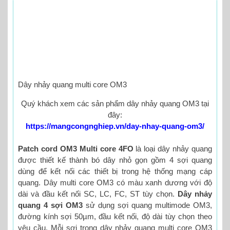
Dây nhảy quang multi core OM3
Quý khách xem các sản phẩm dây nhảy quang OM3 tại
đây:
https://mangcongnghiep.vn/day-nhay-quang-om3/
Patch cord OM3 Multi core 4FO
là loại dây nhảy quang
được thiết kế thành bó dây nhỏ gọn gồm 4 sợi quang
dùng để kết nối các thiết bị trong hệ thống mạng cáp
quang. Dây multi core OM3 có màu xanh dương với độ
dài và đầu kết nối SC, LC, FC, ST tùy chọn.
Dây nhảy
quang 4 sợi OM3
sử dụng sợi quang multimode OM3,
đường kính sợi 50µm, đầu kết nối, độ dài tùy chọn theo
yêu cầu. Mỗi sợi trong dây nhảy quang multi core OM3