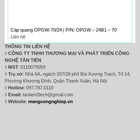
Cáp quang OPGW-70/24 | P/N: OPGW – 24B1 – 70
Liên hệ
THÔNG TIN LIÊN HỆ
◊
CÔNG TY TNHH THƯƠNG MẠI VÀ PHÁT TRIỂN CÔNG
NGHỆ TÂN TIẾN
◊
MST
: 0110079059
◊
Trụ sở
: Nhà 6A, ngách 207/28 phố Bùi Xương Trạch, Tổ 14,
Phường Khương Đình, Quận Thanh Xuân, Hà Nội
◊
Hotline
: 097.787.0110
◊
Email
: tantien2tech@gmail.com
◊
Website
:
mangcongnghiep.vn