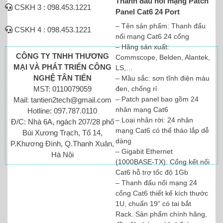
Thanh đấu nối mạng Patch
CSKH 3 : 098.453.1221
Panel Cat6 24 Port
– Tên sản phẩm: Thanh đấu
CSKH 4 : 098.453.1221
nối mạng Cat6 24 cổng
– Hãng sản xuất:
CÔNG TY TNHH THƯƠNG
Commscope, Belden, Alantek,
MẠI VÀ PHÁT TRIỂN CÔNG
LS,…
NGHỆ TÂN TIẾN
– Mầu sắc: sơn tĩnh điện màu
đen, chống rỉ
MST: 0110079059
– Patch panel bao gồm 24
Mail: tantien2tech@gmail.com
nhân mạng Cat6
Hotline: 097.787.0110
– Loại nhân rời: 24 nhân
Đ/C: Nhà 6A, ngách 207/28 phố
mạng Cat6 có thể tháo lắp dễ
Bùi Xương Trạch, Tổ 14,
dàng
P.Khương Đình, Q.Thanh Xuân,
– Gigabit Ethernet
Hà Nội
(1000BASE-TX). Cổng kết nối
Cat6 hỗ trợ tốc độ 1Gb
– Thanh đấu nối mạng 24
cổng Cat6 thiết kế kích thước
1U, chuẩn 19” có tai bắt
Rack. Sản phẩm chính hãng,