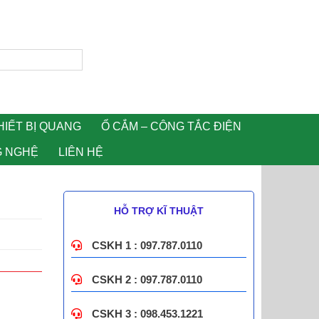
HIẾT BỊ QUANG
Ổ CẮM – CÔNG TẮC ĐIỆN
G NGHỆ
LIÊN HỆ
HỖ TRỢ KĨ THUẬT
CSKH 1 : 097.787.0110
CSKH 2 : 097.787.0110
CSKH 3 : 098.453.1221