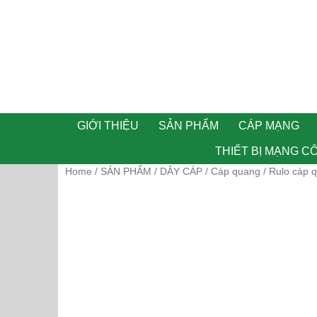
GIỚI THIỆU
SẢN PHẨM
CÁP MẠNG
THIẾT BỊ MẠNG C
Home
SẢN PHẨM
DÂY CÁP
Cáp quang
/
/
/
/ Rulo cáp 