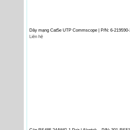
Dây mạng Cat5e UTP Commscope | P/N: 6-219590-
Liên hệ
Cáp RS485 24AWG 1 Pair | Alantek – P/N: 301-RS5