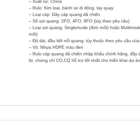
– Xuất xứ: China
– Rulo: Kim loại, bánh xe di dộng, tay quay
– Loại cáp: Dây cáp quang dã chiến
– Số sợi quang: 2FO, 4FO, 8FO (tùy theo yêu cầu)
– Loại sợi quang: Singlemode (đơn mốt) hoặc Multimod
mốt)
– Độ dài, đầu kết nối quang: tùy thuộc theo yêu cầu củ
– Vỏ: Nhựa HDPE màu đen
– Rulo cáp quang dã chiến nhập khẩu chính hãng, đầy 
tờ, chứng chỉ CO,CQ hỗ trợ tốt nhất cho triển khai dự án