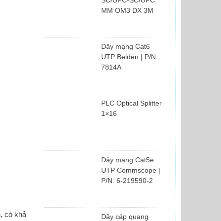
MM OM3 DX 3M
Dây mạng Cat6
UTP Belden | P/N:
7814A
PLC Optical Splitter
1×16
Dây mạng Cat5e
UTP Commscope |
P/N: 6-219590-2
, có khả
Dây cáp quang