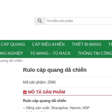
CÁP QUANG
CÁP ĐIỀU KHIỂN
THIẾT BỊ MẠNG
T
ÔNG NGHIỆP
TỦ MẠNG – TỦ RACK
THÔNG TIN CÔN
quang dã chiến
Rulo cáp quang dã chiến
Mã sản phẩm: 2566
MÔ TẢ SẢN PHẨM
Rulo cáp quang dã chiến
– Hãng sản xuất: Shangshai, Hanxin, ADP