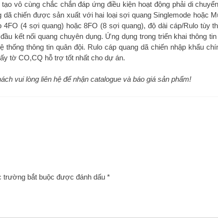
 tạo vô cùng chắc chắn đáp ứng điều kiện hoạt động phải di chuyển 
dã chiến được sản xuất với hai loại sợi quang Singlemode hoặc M
 4FO (4 sợi quang) hoặc 8FO (8 sợi quang), độ dài cáp/Rulo tùy t
đầu kết nối quang chuyên dụng. Ứng dụng trong triển khai thông tin 
 hệ thống thông tin quân đội. Rulo cáp quang dã chiến nhập khẩu chí
giấy tờ CO,CQ hỗ trợ tốt nhất cho dự án.
 khách vui lòng liên hệ để nhận catalogue và báo giá sản phẩm!
 trường bắt buộc được đánh dấu
*