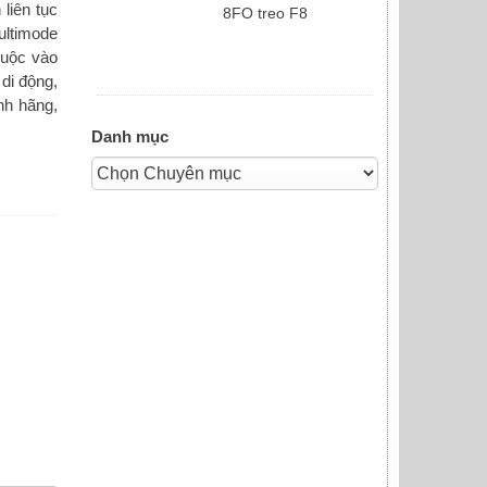
liên tục
8FO treo F8
ultimode
huộc vào
di động,
nh hãng,
Danh mục