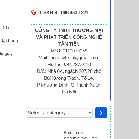
CSKH 4 : 098.453.1221
e (đa
CÔNG TY TNHH THƯƠNG MẠI
VÀ PHÁT TRIỂN CÔNG NGHỆ
a đặt hàng
TÂN TIẾN
MST: 0110079059
đủ giấy
Mail: tantien2tech@gmail.com
.
Hotline: 097.787.0110
Đ/C: Nhà 6A, ngách 207/28 phố
Bùi Xương Trạch, Tổ 14,
P.Khương Đình, Q.Thanh Xuân,
Hà Nội
Select
a
category
Patch cord
SC/UPC-SC/UPC