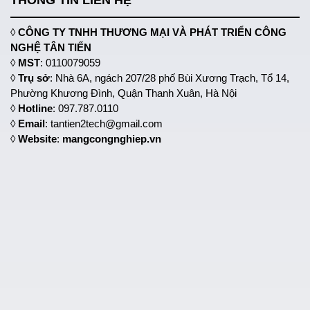
THÔNG TIN LIÊN HỆ
◊
CÔNG TY TNHH THƯƠNG MẠI VÀ PHÁT TRIỂN CÔNG
NGHỆ TÂN TIẾN
◊
MST
: 0110079059
◊
Trụ sở
: Nhà 6A, ngách 207/28 phố Bùi Xương Trạch, Tổ 14,
Phường Khương Đình, Quận Thanh Xuân, Hà Nội
◊
Hotline
: 097.787.0110
◊
Email
: tantien2tech@gmail.com
◊
Website
:
mangcongnghiep.vn