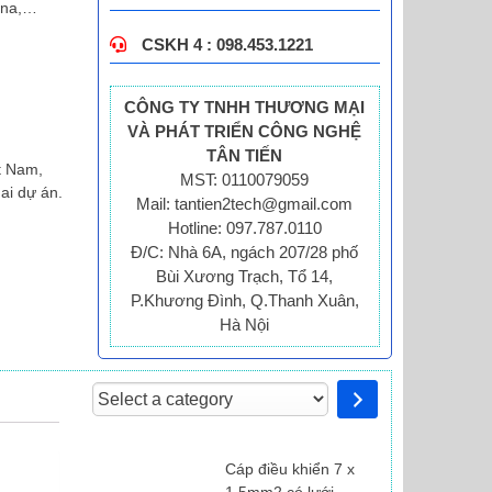
vina,…
CSKH 4 : 098.453.1221
CÔNG TY TNHH THƯƠNG MẠI
VÀ PHÁT TRIỂN CÔNG NGHỆ
TÂN TIẾN
t Nam,
MST: 0110079059
hai dự án.
Mail: tantien2tech@gmail.com
Hotline: 097.787.0110
Đ/C: Nhà 6A, ngách 207/28 phố
Bùi Xương Trạch, Tổ 14,
P.Khương Đình, Q.Thanh Xuân,
Hà Nội
Select
a
category
Cáp điều khiển 7 x
1.5mm2 có lưới