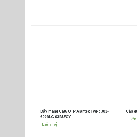
Dây mạng Cat6 UTP Alantek | P/N: 301-
Cáp q
6008LG-03BU/GY
Liên
Liên hệ