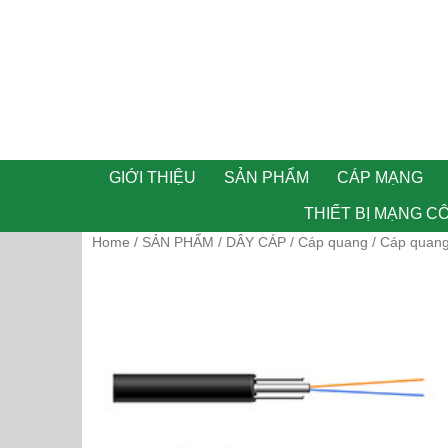
GIỚI THIỆU
SẢN PHẨM
CÁP MẠNG
THIẾT BỊ MẠNG C
Home
SẢN PHẨM
DÂY CÁP
Cáp quang
/
/
/
/ Cáp quan