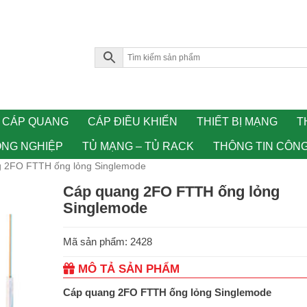
CÁP QUANG
CÁP ĐIỀU KHIỂN
THIẾT BỊ MẠNG
T
ÔNG NGHIỆP
TỦ MẠNG – TỦ RACK
THÔNG TIN CÔN
g 2FO FTTH ống lỏng Singlemode
Cáp quang 2FO FTTH ống lỏng
Singlemode
Mã sản phẩm: 2428
MÔ TẢ SẢN PHẨM
Cáp quang 2FO FTTH ống lỏng Singlemode