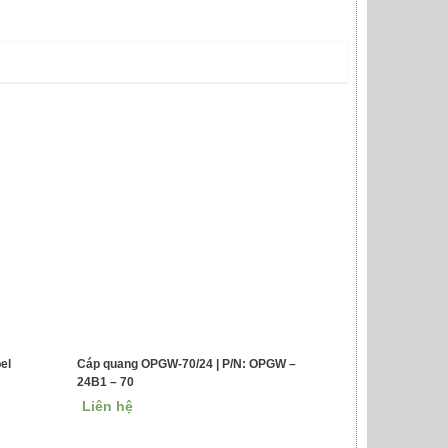
el
Cáp quang OPGW-70/24 | P/N: OPGW –
24B1 – 70
Liên hệ