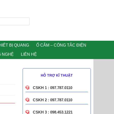
HIẾT BỊ QUANG
Ổ CẮM – CÔNG TẮC ĐIỆN
G NGHỆ
LIÊN HỆ
HỖ TRỢ KĨ THUẬT
CSKH 1 : 097.787.0110
CSKH 2 : 097.787.0110
CSKH 3 : 098.453.1221