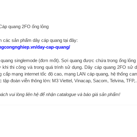
Cáp quang 2FO ống lỏng
 các sản phẩm dây cáp quang tại đây:
angcongnghiep.vn/day-cap-quang/
i quang singlemode (đơn mốt). Sợi quang được chứa trong ống lỏng
gãy khi thi công và trong quá trình sử dụng. Dây cáp quang 2FO sử 
ung cấp mạng internet tốc độ cao, mạng LAN cáp quang, hệ thống ca
 tập đoàn viễn thông lớn: M3 Viettel, Vinacap, Sacom, Telvina, TFP
 khách vui lòng liên hệ để nhận catalogue và báo giá sản phẩm!