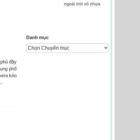
ngoài trời vỏ nhựa
Danh mục
 phủ đầy
dụng phổ
mera kéo
,…