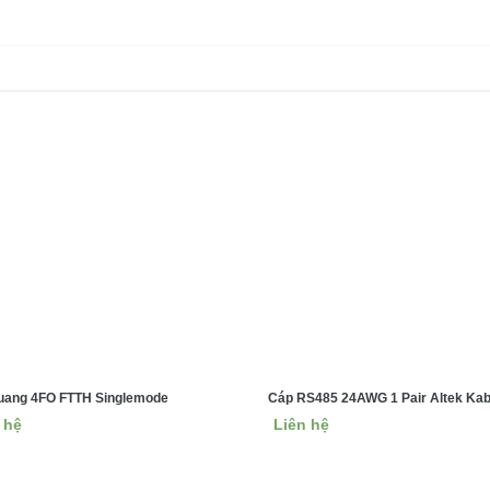
Sản phẩm liên quan
uang 4FO FTTH Singlemode
Cáp RS485 24AWG 1 Pair Altek Kab
 hệ
Liên hệ