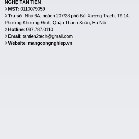
NGHỆ TÂN TIẾN
◊
MST
: 0110079059
◊
Trụ sở
: Nhà 6A, ngách 207/28 phố Bùi Xương Trạch, Tổ 14,
Phường Khương Đình, Quận Thanh Xuân, Hà Nội
◊
Hotline
: 097.787.0110
◊
Email
: tantien2tech@gmail.com
◊
Website
:
mangcongnghiep.vn