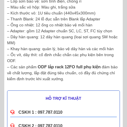
– Lớp sơn bảo vệ: sơn tĩnh điện, chống rỉ
– Màu sắc vỏ hộp: Màu ghi, trắng sữa
– Kích thước vỏ: 1U tiêu chuẩn (440x45x300mm)
– Thanh Blank: 24 lỗ đục sẵn trên Blank lắp Adapter
– Ống co nhiệt: 12 ống co nhiệt bảo vệ mối hàn
– Adapter: gồm 12 Adapter chuẩn SC, LC, ST, FC tùy chọn
– Dây hàn quang: 12 dây hàn quang (loại sợi quang SM hoặc
MM)
– Khay hàn quang: quản lý, bảo vệ dây hàn và các mối hàn
– Ốc vít, dây thít: cố định chắc chắn các phụ kiện bên trong
ODF.
ODF lắp rack 12FO full phụ kiện
– Các sản phẩm
đảm bảo
về chất lượng, lắp đặt đúng tiêu chuẩn, có đầy đủ chứng chỉ
kiểm định trước khi xuất xưởng.
HỖ TRỢ KĨ THUẬT
CSKH 1 : 097.787.0110
CSKH 2 : 097.787.0110