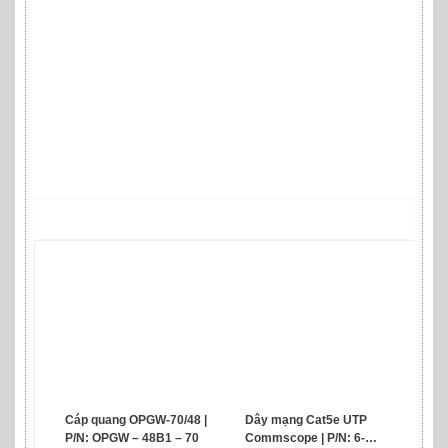
Sản phẩm liên quan
Cáp quang OPGW-70/48 |
Dây mạng Cat5e UTP
P/N: OPGW – 48B1 – 70
Commscope | P/N: 6-