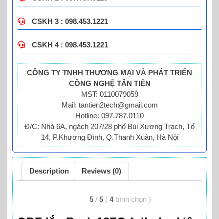
CSKH 3 : 098.453.1221
CSKH 4 : 098.453.1221
CÔNG TY TNHH THƯƠNG MẠI VÀ PHÁT TRIỂN
CÔNG NGHỆ TÂN TIẾN
MST: 0110079059
Mail: tantien2tech@gmail.com
Hotline: 097.787.0110
Đ/C: Nhà 6A, ngách 207/28 phố Bùi Xương Trạch, Tổ
14, P.Khương Đình, Q.Thanh Xuân, Hà Nội
Description
Reviews (0)
5
/
5
(
4
bình chọn
)