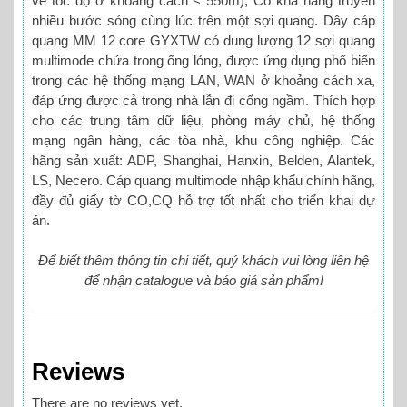
về tốc độ ở khoảng cách < 550m), Có khả năng truyền
nhiều bước sóng cùng lúc trên một sợi quang. Dây cáp
quang MM 12 core GYXTW có dung lượng 12 sợi quang
multimode chứa trong ống lỏng, được ứng dụng phổ biến
trong các hệ thống mạng LAN, WAN ở khoảng cách xa,
đáp ứng được cả trong nhà lẫn đi cống ngầm. Thích hợp
cho các trung tâm dữ liệu, phòng máy chủ, hệ thống
mạng ngân hàng, các tòa nhà, khu công nghiệp. Các
hãng sản xuất: ADP, Shanghai, Hanxin, Belden, Alantek,
LS, Necero. Cáp quang multimode nhập khẩu chính hãng,
đầy đủ giấy tờ CO,CQ hỗ trợ tốt nhất cho triển khai dự
án.
Để biết thêm thông tin chi tiết, quý khách vui lòng liên hệ
để nhận catalogue và báo giá sản phẩm!
Reviews
There are no reviews yet.