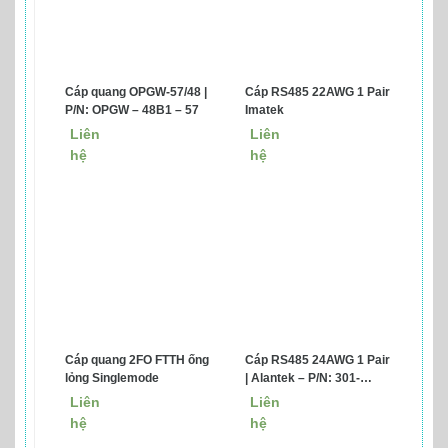
Cáp quang OPGW-57/48 |
Cáp RS485 22AWG 1 Pair
P/N: OPGW – 48B1 – 57
Imatek
Liên
Liên
hệ
hệ
Cáp quang 2FO FTTH ống
Cáp RS485 24AWG 1 Pair
lỏng Singlemode
| Alantek – P/N: 301-
RS5101-0500
Liên
Liên
hệ
hệ