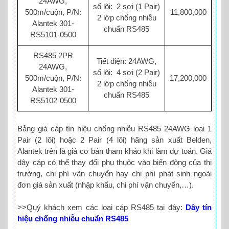
24AWG,
số lõi: 2 sợi (1 Pair)
500m/cuộn, P/N:
11,800,000
2 lớp chống nhiễu
Alantek 301-
chuẩn RS485
RS5101-0500
RS485 2PR
Tiết diện: 24AWG,
24AWG,
số lõi: 4 sợi (2 Pair)
500m/cuộn, P/N:
17,200,000
2 lớp chống nhiễu
Alantek 301-
chuẩn RS485
RS5102-0500
Bảng giá cáp tín hiệu chống nhiễu RS485 24AWG loại 1
Pair (2 lõi) hoặc 2 Pair (4 lõi) hãng sản xuất Belden,
Alantek trên là giá cơ bản tham khảo khi làm dự toán. Giá
dây cáp có thể thay đổi phụ thuộc vào biến động của thị
trường, chi phí vận chuyển hay chi phí phát sinh ngoài
đơn giá sản xuất (nhập khẩu, chi phí vận chuyển,…).
>>Quý khách xem các loại cáp RS485 tại đây:
Dây tín
hiệu chống nhiễu chuẩn RS485