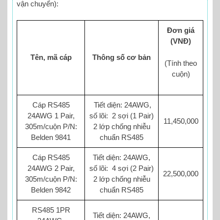
vận chuyển):
Đơn giá
(VNĐ)
Tên, mã cáp
Thông số cơ bản
(Tính theo
cuộn)
Cáp RS485
Tiết diện: 24AWG,
24AWG 1 Pair,
số lõi: 2 sợi (1 Pair)
11,450,000
305m/cuộn P/N:
2 lớp chống nhiễu
Belden 9841
chuẩn RS485
Cáp RS485
Tiết diện: 24AWG,
24AWG 2 Pair,
số lõi: 4 sợi (2 Pair)
22,500,000
305m/cuộn P/N:
2 lớp chống nhiễu
Belden 9842
chuẩn RS485
RS485 1PR
Tiết diện: 24AWG,