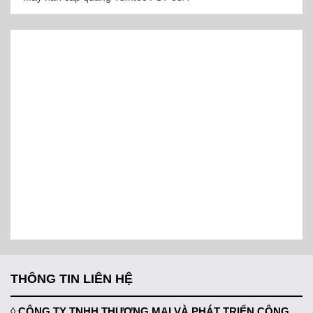
THÔNG TIN LIÊN HỆ
◊
CÔNG TY TNHH THƯƠNG MẠI VÀ PHÁT TRIỂN CÔNG