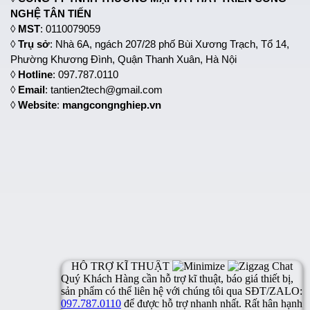
NGHỆ TÂN TIẾN
◊
MST
: 0110079059
◊
Trụ sở
: Nhà 6A, ngách 207/28 phố Bùi Xương Trạch, Tổ 14,
Phường Khương Đình, Quận Thanh Xuân, Hà Nội
◊
Hotline
: 097.787.0110
◊
Email
: tantien2tech@gmail.com
◊
Website
:
mangcongnghiep.vn