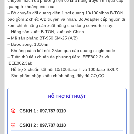
chuyển mạch đa phương tiện có khả năng truyền tín qua cáp
quang ở khoảng cách xa.
– Bộ chuyển đổi quang điện 1 sợi quang 10/100Mbps B-TON
bao gồm 2 chiếc A/B truyền và nhận. Bộ Adapter cấp nguồn đi
kèm chính hãng sản xuất riêng cho dòng converter này.
– Hãng sản xuất: B-TON, xuất xứ: China
– Mã sản phẩm: BT-950 SM-25 (A/B)
– Bước sóng: 1310nm
– Khoảng cách kết nối: 25km qua cáp quang singlemode
– Tuân thủ tiêu chuẩn đa phương tiện: IEEE802.3z và
IEEE802.3ab
– Hỗ trợ 2 chuẩn kết nối 10/100Base-T và 100Base-SX/LX
– Sản phẩm nhập khẩu chính hãng, đầy đủ CO,CQ
HỖ TRỢ KĨ THUẬT
CSKH 1 : 097.787.0110
CSKH 2 : 097.787.0110