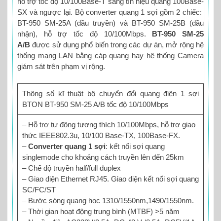
hỗ trợ tốc độ 10/100Base-T sang tín hiệu quang 100Base-
SX và ngược lại. Bộ converter quang 1 sợi gồm 2 chiếc:
BT-950 SM-25A (đầu truyền) và BT-950 SM-25B (đầu
nhận), hỗ trợ tốc độ 10/100Mbps.
BT-950 SM-25
A/B
được sử dụng phổ biến trong các dự án, mở rộng hệ
thống mạng LAN bằng cáp quang hay hệ thống Camera
giám sát trên phạm vị rộng.
Thông số kĩ thuật bộ chuyển đổi quang điện 1 sợi
BTON BT-950 SM-25 A/B tốc độ 10/100Mbps
– Hỗ trợ tự động tương thích 10/100Mbps, hỗ trợ giao
thức IEEE802.3u, 10/100 Base-TX, 100Base-FX.
–
Converter quang 1 sợi
: kết nối sợi quang
singlemode cho khoảng cách truyền lên đến 25km
– Chế độ truyền half/full duplex
– Giao diện Ethernet RJ45. Giao diện kết nối sợi quang
SC/FC/ST
– Bước sóng quang học 1310/1550nm,1490/1550nm.
– Thời gian hoạt động trung bình (MTBF) >5 năm