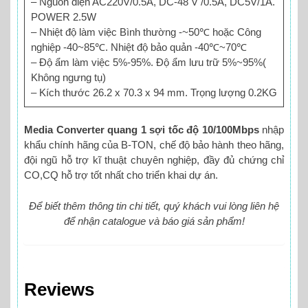
– Nguồn điện AC220V/0.5A, DC-48 V /0.5A, DC5V/1A.
POWER 2.5W
– Nhiệt độ làm việc Bình thường -~50℃ hoặc Công
nghiệp -40~85℃. Nhiệt độ bảo quản -40℃~70℃
– Độ ẩm làm việc 5%-95%. Độ ẩm lưu trữ 5%~95%(
Không ngưng tụ)
– Kích thước 26.2 x 70.3 x 94 mm. Trọng lượng 0.2KG
Media Converter quang 1 sợi tốc độ 10/100Mbps
nhập
khẩu chính hãng của B-TON, chế độ bảo hành theo hãng,
đội ngũ hỗ trợ kĩ thuật chuyên nghiệp, đầy đủ chứng chỉ
CO,CQ hỗ trợ tốt nhất cho triển khai dự án.
Để biết thêm thông tin chi tiết, quý khách vui lòng liên hệ
để nhận catalogue và báo giá sản phẩm!
Reviews