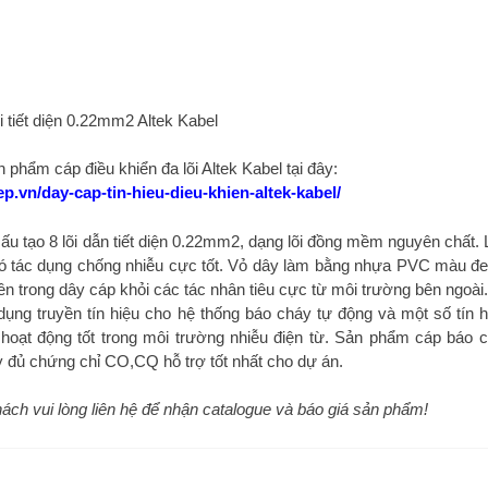
lõi tiết diện 0.22mm2 Altek Kabel
hẩm cáp điều khiển đa lõi Altek Kabel tại đây:
.vn/day-cap-tin-hieu-dieu-khien-altek-kabel/
u tạo 8 lõi dẫn tiết diện 0.22mm2, dạng lõi đồng mềm nguyên chất. 
ó tác dụng chống nhiễu cực tốt. Vỏ dây làm bằng nhựa PVC màu đe
ên trong dây cáp khỏi các tác nhân tiêu cực từ môi trường bên ngoài
ụng truyền tín hiệu cho hệ thống báo cháy tự động và một số tín 
hoạt động tốt trong môi trường nhiễu điện từ. Sản phẩm cáp báo 
y đủ chứng chỉ CO,CQ hỗ trợ tốt nhất cho dự án.
 khách vui lòng liên hệ để nhận catalogue và báo giá sản phẩm!