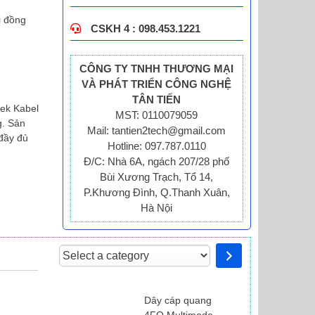
i đồng
CSKH 4 : 098.453.1221
CÔNG TY TNHH THƯƠNG MẠI
VÀ PHÁT TRIỂN CÔNG NGHỆ
TÂN TIẾN
tek Kabel
MST: 0110079059
g. Sản
Mail: tantien2tech@gmail.com
đầy đủ
Hotline: 097.787.0110
Đ/C: Nhà 6A, ngách 207/28 phố
Bùi Xương Trạch, Tổ 14,
P.Khương Đình, Q.Thanh Xuân,
Hà Nội
Select
a
category
Dây cáp quang
4FO Multimode