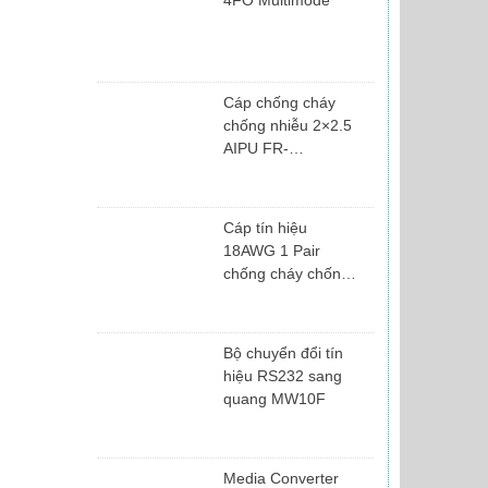
Cáp chống cháy
chống nhiễu 2×2.5
AIPU FR‐
2×2.5mm2
Cáp tín hiệu
18AWG 1 Pair
chống cháy chống
nhiễu...
Bộ chuyển đổi tín
hiệu RS232 sang
quang MW10F
Media Converter