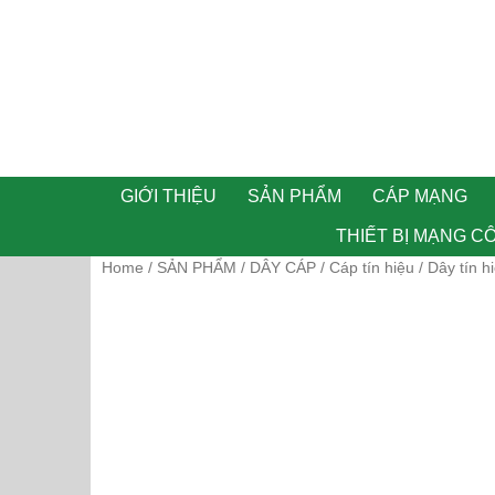
GIỚI THIỆU
SẢN PHẨM
CÁP MẠNG
THIẾT BỊ MẠNG C
Home
SẢN PHẨM
DÂY CÁP
Cáp tín hiệu
/
/
/
/ Dây tín h