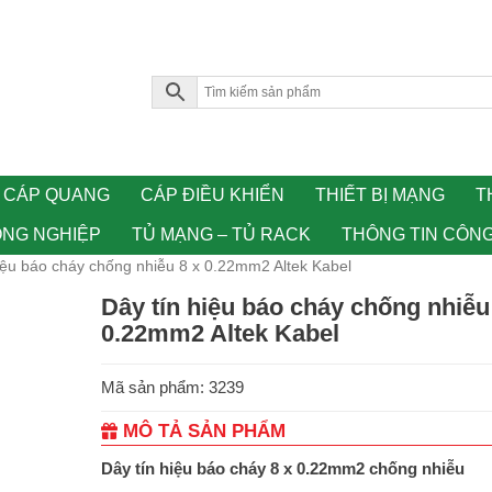
CÁP QUANG
CÁP ĐIỀU KHIỂN
THIẾT BỊ MẠNG
T
ÔNG NGHIỆP
TỦ MẠNG – TỦ RACK
THÔNG TIN CÔN
iệu báo cháy chống nhiễu 8 x 0.22mm2 Altek Kabel
Dây tín hiệu báo cháy chống nhiễu
0.22mm2 Altek Kabel
Mã sản phẩm: 3239
MÔ TẢ SẢN PHẨM
Dây tín hiệu báo cháy 8 x 0.22mm2 chống nhiễu