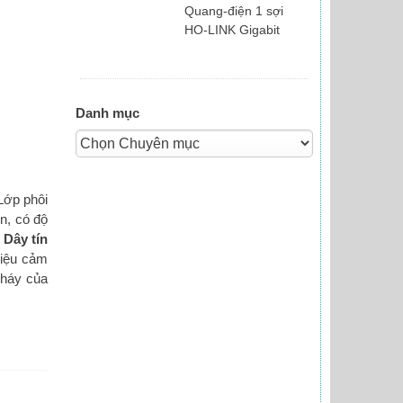
Quang-điện 1 sợi
HO-LINK Gigabit
Danh mục
Lớp phôi
n, có độ
.
Dây tín
hiệu cảm
cháy của