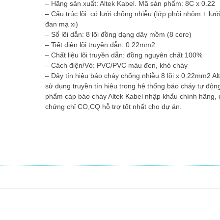
– Hãng sản xuất: Altek Kabel. Mã sản phẩm: 8C x 0.22
– Cấu trúc lõi: có lưới chống nhiễu (lớp phôi nhôm + lướ
đan mạ xi)
– Số lõi dẫn: 8 lõi đồng dạng dây mềm (8 core)
– Tiết diện lõi truyền dẫn: 0.22mm2
– Chất liệu lõi truyền dẫn: đồng nguyên chất 100%
– Cách điện/Vỏ: PVC/PVC màu đen, khó cháy
– Dây tín hiệu báo cháy chống nhiễu 8 lõi x 0.22mm2 Al
sử dụng truyền tín hiệu trong hệ thống báo cháy tự độn
phẩm cáp báo cháy Altek Kabel nhập khẩu chính hãng, 
chứng chỉ CO,CQ hỗ trợ tốt nhất cho dự án.