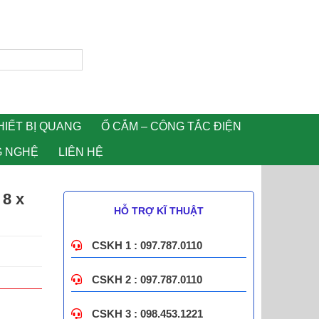
HIẾT BỊ QUANG
Ổ CẮM – CÔNG TẮC ĐIỆN
G NGHỆ
LIÊN HỆ
 8 x
HỖ TRỢ KĨ THUẬT
CSKH 1 : 097.787.0110
CSKH 2 : 097.787.0110
CSKH 3 : 098.453.1221