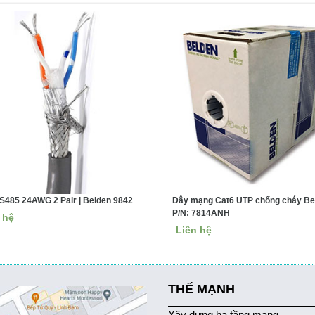
S485 24AWG 2 Pair | Belden 9842
Dây mạng Cat6 UTP chống cháy Bel
P/N: 7814ANH
 hệ
Liên hệ
THẾ MẠNH
Xây dựng hạ tầng mạng