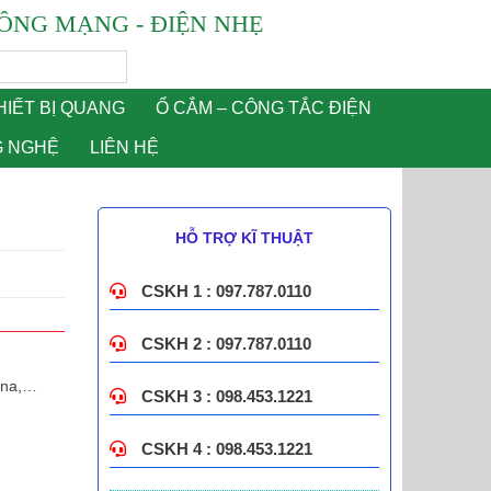
ÔNG MẠNG - ĐIỆN NHẸ
HIẾT BỊ QUANG
Ổ CẮM – CÔNG TẮC ĐIỆN
G NGHỆ
LIÊN HỆ
HỖ TRỢ KĨ THUẬT
CSKH 1 : 097.787.0110
CSKH 2 : 097.787.0110
vina,…
CSKH 3 : 098.453.1221
CSKH 4 : 098.453.1221