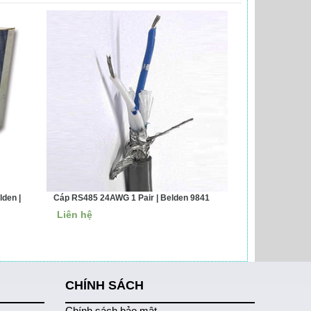
den |
Cáp RS485 24AWG 1 Pair | Belden 9841
Liên hệ
CHÍNH SÁCH
Chính sách bảo mật