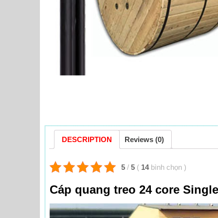
DESCRIPTION
Reviews (0)
5
/
5
(
14
bình chọn
)
Cáp quang treo 24 core Sing