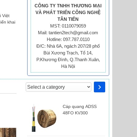
CÔNG TY TNHH THƯƠNG MẠI
VÀ PHÁT TRIỂN CÔNG NGHỆ
 Việt
TÂN TIẾN
iển khai
MST: 0110079059
Mail: tantien2tech@gmail.com
Hotline: 097.787.0110
Đ/C: Nhà 6A, ngách 207/28 phố
Bùi Xương Trạch, Tổ 14,
P.Khương Đình, Q.Thanh Xuân,
Hà Nội
Select
a
category
Cáp quang ADSS
48FO KV300