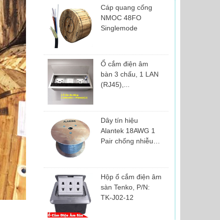
Cáp quang cống
NMOC 48FO
Singlemode
Ổ cắm điện âm
bàn 3 chấu, 1 LAN
(RJ45),...
Dây tín hiệu
Alantek 18AWG 1
Pair chống nhiễu
|...
Hộp ổ cắm điện âm
sàn Tenko, P/N:
TK-J02-12