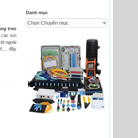
Danh mục
ng treo
 các sợi
ột ngoài
ef,… đầy