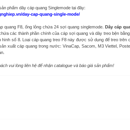
ản phẩm dây cáp quang Singlemode tại đây:
gnghiep.vn/day-cap-quang-single-mode/
cáp quang F8, ống lỏng chứa 24 sợi quang singlemode.
Dây cáp qua
 chứa các thành phần chính của cáp sợi quang và dây treo bện bằng
 hình số 8. Loại cáp quang treo F8 này được sử dụng để treo trên c
sản xuất cáp quang trong nước: VinaCap, Sacom, M3 Viettel, Post
án.
 khách vui lòng liên hệ để nhận catalogue và báo giá sản phẩm!
Sản phẩm liên quan