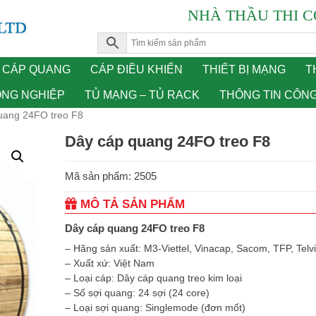
NHÀ THẦU THI C
CÁP QUANG
CÁP ĐIỀU KHIỂN
THIẾT BỊ MẠNG
T
ÔNG NGHIỆP
TỦ MẠNG – TỦ RACK
THÔNG TIN CÔN
uang 24FO treo F8
Dây cáp quang 24FO treo F8
Mã sản phẩm: 2505
MÔ TẢ SẢN PHẨM
Dây cáp quang 24FO treo F8
– Hãng sản xuất: M3-Viettel, Vinacap, Sacom, TFP, Tel
– Xuất xứ: Việt Nam
– Loại cáp: Dây cáp quang treo kim loại
– Số sợi quang: 24 sợi (24 core)
– Loại sợi quang: Singlemode (đơn mốt)