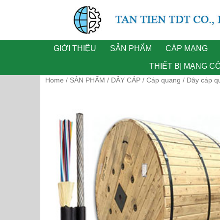
PHÂN PHỐI THIẾT BỊ MẠNG CHÍNH HÃNG
GIỚI THIỆU
SẢN PHẨM
CÁP MẠNG
THIẾT BỊ MẠNG C
Home
SẢN PHẨM
DÂY CÁP
Cáp quang
/
/
/
/ Dây cáp q