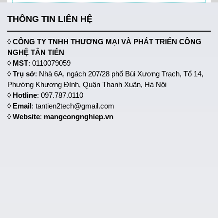
THÔNG TIN LIÊN HỆ
◊
CÔNG TY TNHH THƯƠNG MẠI VÀ PHÁT TRIỂN CÔNG
NGHỆ TÂN TIẾN
◊
MST
: 0110079059
◊
Trụ sở
: Nhà 6A, ngách 207/28 phố Bùi Xương Trạch, Tổ 14,
Phường Khương Đình, Quận Thanh Xuân, Hà Nội
◊
Hotline
: 097.787.0110
◊
Email
: tantien2tech@gmail.com
◊
Website
:
mangcongnghiep.vn