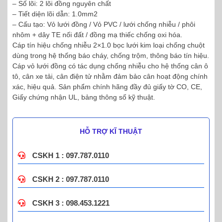
– Số lõi: 2 lõi đồng nguyên chất
– Tiết diện lõi dẫn: 1.0mm2
– Cấu tạo: Vỏ lưới đồng / Vỏ PVC / lưới chống nhiễu / phôi
nhôm + dây TE nối đất / đồng mạ thiếc chống oxi hóa.
Cáp tín hiệu chống nhiễu 2×1.0 bọc lưới kim loại chống chuột
dùng trong hệ thống báo cháy, chống trộm, thông báo tín hiệu.
Cáp vỏ lưới đồng có tác dụng chống nhiễu cho hệ thống cân ô
tô, cân xe tải, cân điện tử nhằm đảm bảo cân hoạt động chính
xác, hiệu quả. Sản phẩm chính hãng đầy đủ giấy tờ CO, CE,
Giấy chứng nhận UL, bảng thông số kỹ thuật.
HỖ TRỢ KĨ THUẬT
CSKH 1 : 097.787.0110
CSKH 2 : 097.787.0110
CSKH 3 : 098.453.1221