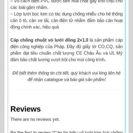
– Vỏ cách điện PVC được tẩm hóa chất gây khó chịu cho
các loài gặm nhấm.
– Lớp lưới bọc kim có tác dụng chống nhiễu cho hệ thống
cân ô tô, cân xe tải, cân điện tử nhằm đảm bảo cân hoạt
động chính xác, hiệu quả
Cáp chống chuột vỏ lưới đồng 2×1.0
là sản phẩm cáp
điện công nghiệp của Pháp. Đầy đủ giấy tờ CO,CQ, sản
phẩm đạt tiêu chuẩn chất lượng CE Châu Âu và UL Mỹ
đảm bảo chất lượng vượt trội cho mọi công trình.
Để biết thêm thông tin chi tiết, quý khách vui lòng liên hệ
để nhận catalogue và báo giá sản phẩm!
Reviews
There are no reviews yet.
Be the first to review “Cáp tín hiệu vỏ lưới kim loại chống