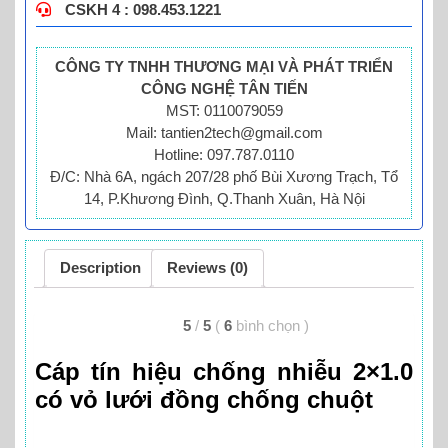
CSKH 4 : 098.453.1221
CÔNG TY TNHH THƯƠNG MẠI VÀ PHÁT TRIỂN
CÔNG NGHỆ TÂN TIẾN
MST: 0110079059
Mail: tantien2tech@gmail.com
Hotline: 097.787.0110
Đ/C: Nhà 6A, ngách 207/28 phố Bùi Xương Trạch, Tổ
14, P.Khương Đình, Q.Thanh Xuân, Hà Nội
Description
Reviews (0)
5
/
5
(
6
bình chọn
)
Cáp tín hiệu chống nhiễu 2×1.0
có vỏ lưới đồng chống chuột