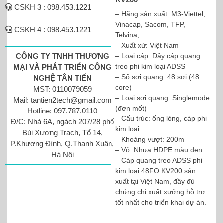
CSKH 3 : 098.453.1221
– Hãng sản xuất: M3-Viettel,
Vinacap, Sacom, TFP,
CSKH 4 : 098.453.1221
Telvina,…
– Xuất xứ: Việt Nam
– Loại cáp: Dây cáp quang
CÔNG TY TNHH THƯƠNG
treo phi kim loại ADSS
MẠI VÀ PHÁT TRIỂN CÔNG
– Số sợi quang: 48 sợi (48
NGHỆ TÂN TIẾN
core)
MST: 0110079059
– Loại sợi quang: Singlemode
Mail: tantien2tech@gmail.com
(đơn mốt)
Hotline: 097.787.0110
– Cấu trúc: ống lỏng, cáp phi
Đ/C: Nhà 6A, ngách 207/28 phố
kim loại
Bùi Xương Trạch, Tổ 14,
– Khoảng vượt: 200m
P.Khương Đình, Q.Thanh Xuân,
– Vỏ: Nhựa HDPE màu đen
Hà Nội
– Cáp quang treo ADSS phi
kim loại 48FO KV200 sản
xuất tại Việt Nam, đầy đủ
chứng chỉ xuất xưởng hỗ trợ
tốt nhất cho triển khai dự án.