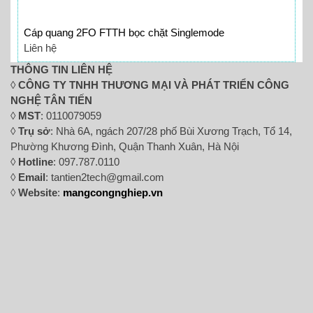
Cáp quang 2FO FTTH bọc chặt Singlemode
Liên hệ
THÔNG TIN LIÊN HỆ
◊
CÔNG TY TNHH THƯƠNG MẠI VÀ PHÁT TRIỂN CÔNG
NGHỆ TÂN TIẾN
◊
MST
: 0110079059
◊
Trụ sở
: Nhà 6A, ngách 207/28 phố Bùi Xương Trạch, Tổ 14,
Phường Khương Đình, Quận Thanh Xuân, Hà Nội
◊
Hotline
: 097.787.0110
◊
Email
: tantien2tech@gmail.com
◊
Website
:
mangcongnghiep.vn