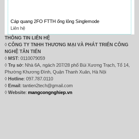
Cáp quang 2FO FTTH ống lỏng Singlemode
Liên hệ
THÔNG TIN LIÊN HỆ
◊
CÔNG TY TNHH THƯƠNG MẠI VÀ PHÁT TRIỂN CÔNG
NGHỆ TÂN TIẾN
◊
MST
: 0110079059
◊
Trụ sở
: Nhà 6A, ngách 207/28 phố Bùi Xương Trạch, Tổ 14,
Phường Khương Đình, Quận Thanh Xuân, Hà Nội
◊
Hotline
: 097.787.0110
◊
Email
: tantien2tech@gmail.com
◊
Website
:
mangcongnghiep.vn