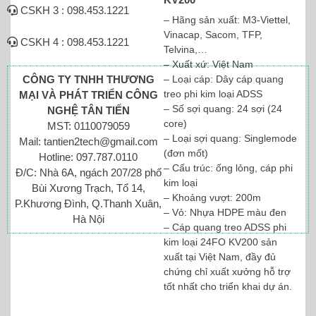
CSKH 3 : 098.453.1221
– Hãng sản xuất: M3-Viettel,
Vinacap, Sacom, TFP,
CSKH 4 : 098.453.1221
Telvina,…
– Xuất xứ: Việt Nam
– Loại cáp: Dây cáp quang
CÔNG TY TNHH THƯƠNG
treo phi kim loại ADSS
MẠI VÀ PHÁT TRIỂN CÔNG
– Số sợi quang: 24 sợi (24
NGHỆ TÂN TIẾN
core)
MST: 0110079059
– Loại sợi quang: Singlemode
Mail: tantien2tech@gmail.com
(đơn mốt)
Hotline: 097.787.0110
– Cấu trúc: ống lỏng, cáp phi
Đ/C: Nhà 6A, ngách 207/28 phố
kim loại
Bùi Xương Trạch, Tổ 14,
– Khoảng vượt: 200m
P.Khương Đình, Q.Thanh Xuân,
– Vỏ: Nhựa HDPE màu đen
Hà Nội
– Cáp quang treo ADSS phi
kim loại 24FO KV200 sản
xuất tại Việt Nam, đầy đủ
chứng chỉ xuất xưởng hỗ trợ
tốt nhất cho triển khai dự án.