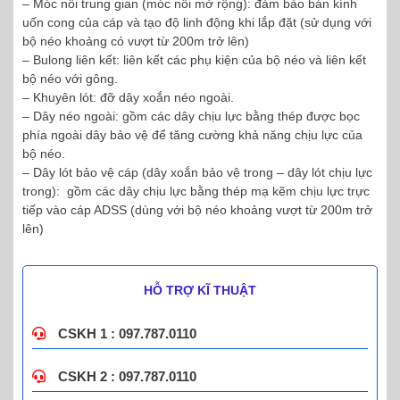
– Móc nối trung gian (móc nối mở rộng): đảm bảo bán kính
uốn cong của cáp và tạo độ linh động khi lắp đặt (sử dụng với
bộ néo khoảng có vượt từ 200m trở lên)
– Bulong liên kết: liên kết các phụ kiện của bộ néo và liên kết
bộ néo với gông.
– Khuyên lót: đỡ dây xoắn néo ngoài.
– Dây néo ngoài: gồm các dây chịu lực bằng thép được bọc
phía ngoài dây bảo vệ để tăng cường khả năng chịu lực của
bộ néo.
– Dây lót bảo vệ cáp (dây xoắn bảo vệ trong – dây lót chịu lực
trong): gồm các dây chịu lực bằng thép mạ kẽm chịu lực trực
tiếp vào cáp ADSS (dùng với bộ néo khoảng vượt từ 200m trở
lên)
HỖ TRỢ KĨ THUẬT
CSKH 1 : 097.787.0110
CSKH 2 : 097.787.0110