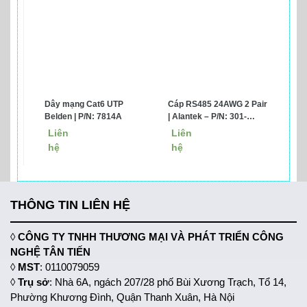
Dây mạng Cat6 UTP
Cáp RS485 24AWG 2 Pair
Belden | P/N: 7814A
| Alantek – P/N: 301-
RS5102-0500
Liên
Liên
hệ
hệ
THÔNG TIN LIÊN HỆ
◊
CÔNG TY TNHH THƯƠNG MẠI VÀ PHÁT TRIỂN CÔNG
NGHỆ TÂN TIẾN
◊
MST
: 0110079059
◊
Trụ sở
: Nhà 6A, ngách 207/28 phố Bùi Xương Trạch, Tổ 14,
Phường Khương Đình, Quận Thanh Xuân, Hà Nội