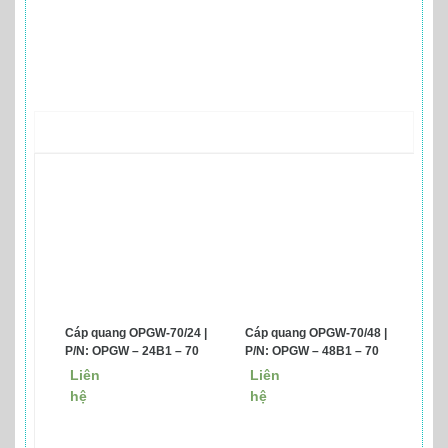
Sản phẩm liên quan
Cáp quang OPGW-70/24 |
Cáp quang OPGW-70/48 |
P/N: OPGW – 24B1 – 70
P/N: OPGW – 48B1 – 70
Liên
Liên
hệ
hệ