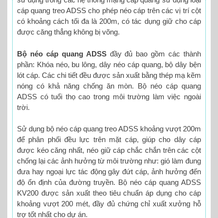
cáp quang treo ADSS cho phép néo cáp trên các vị trí cột
có khoảng cách tối đa là 200m, có tác dụng giữ cho cáp
được căng thẳng không bị võng.
Bộ néo cáp quang ADSS
đầy đủ bao gồm các thành
phần: Khóa néo, bu lông, dây néo cáp quang, bộ dây bện
lót cáp. Các chi tiết đều được sản xuất bằng thép mạ kẽm
nóng có khả năng chống ăn mòn. Bộ néo cáp quang
ADSS có tuổi thọ cao trong môi trường làm việc ngoài
trời.
Sử dụng bộ néo cáp quang treo ADSS khoảng vượt 200m
để phân phối đều lực trên mặt cáp, giúp cho dây cáp
được kéo căng nhất, néo giữ cáp chắc chắn trên các cột
chống lại các ảnh hưởng từ môi trường như: gió làm đung
đưa hay ngoại lực tác động gây đứt cáp, ảnh hưởng đến
độ ổn định của đường truyền. Bộ néo cáp quang ADSS
KV200 được sản xuất theo tiêu chuẩn áp dụng cho cáp
khoảng vượt 200 mét, đầy đủ chứng chỉ xuất xưởng hỗ
trợ tốt nhất cho dự án.